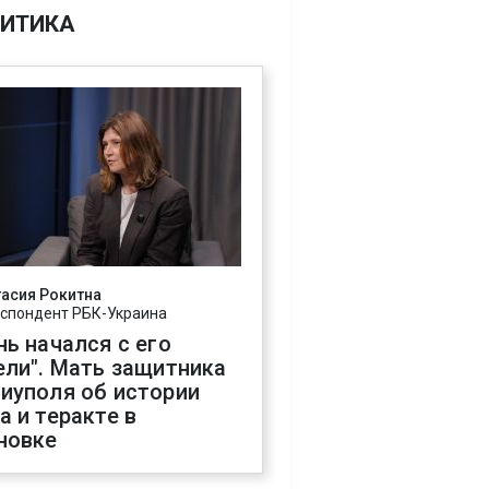
ИТИКА
асия Рокитна
спондент РБК-Украина
нь начался с его
ели". Мать защитника
иуполя об истории
а и теракте в
новке