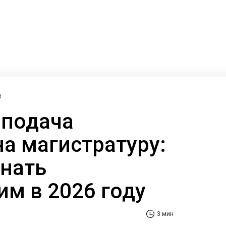
е
 подача
на магистратуру:
знать
м в 2026 году
3 мин