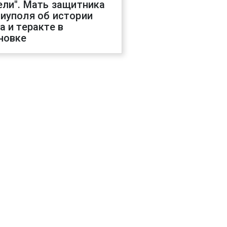
ели". Мать защитника
иуполя об истории
а и теракте в
новке