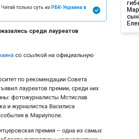
гиб
 Читай только суть из
РБК-Украина в
Мар
сын
Еле
оказались среди лауреатов
раина
со ссылкой на официальную
рситет по рекомендации Совета
ъявил лауреатов премии, среди них
аины: фотожурналисты Мстислав
ка и журналистка Василиса
 события в Мариуполе.
литцеровская премия – одна из самых