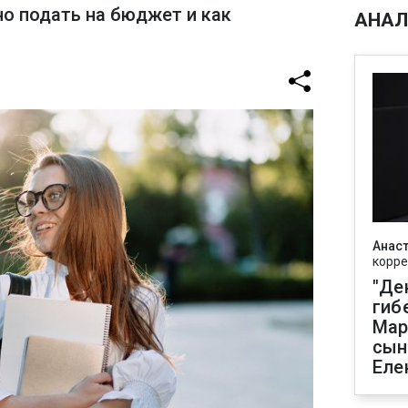
о подать на бюджет и как
АНАЛ
Анаст
корре
"Де
гиб
Мар
сын
Еле