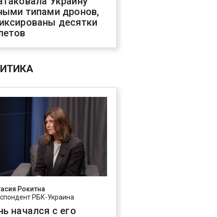
атаковала Украину
ными типами дронов,
иксированы десятки
летов
ИТИКА
асия Рокитна
спондент РБК-Украина
нь начался с его