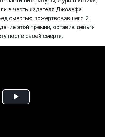
области литературы, журналистики,
али в честь издателя Джозефа
еред смертью пожертвовавшего 2
дание этой премии, оставив деньги
ту после своей смерти.
Play
Video