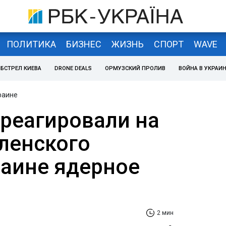
ПОЛИТИКА
БИЗНЕС
ЖИЗНЬ
СПОРТ
WAVE
БСТРЕЛ КИЕВА
DRONE DEALS
ОРМУЗСКИЙ ПРОЛИВ
ВОЙНА В УКРАИ
раине
треагировали на
ленского
раине ядерное
2 мин