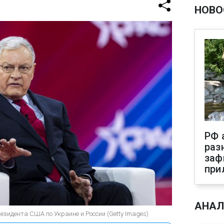
НОВО
РФ 
раз
заф
при
АНАЛ
езидента США по Украине и России (Getty Images)