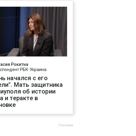
асия Рокитна
спондент РБК-Украина
нь начался с его
ели". Мать защитника
иуполя об истории
а и теракте в
новке