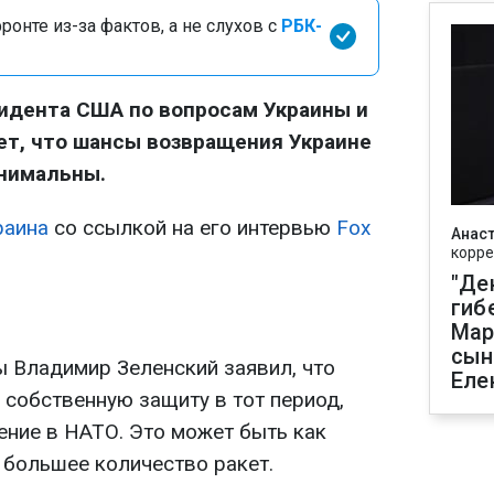
онте из-за фактов, а не слухов с
РБК-
идента США по вопросам Украины и
ет, что шансы возвращения Украине
нимальны.
раина
со ссылкой на его интервью
Fox
Анаст
корре
"Де
гиб
Мар
сын
ы Владимир Зеленский заявил, что
Еле
 собственную защиту в тот период,
ение в НАТО. Это может быть как
 большее количество ракет.