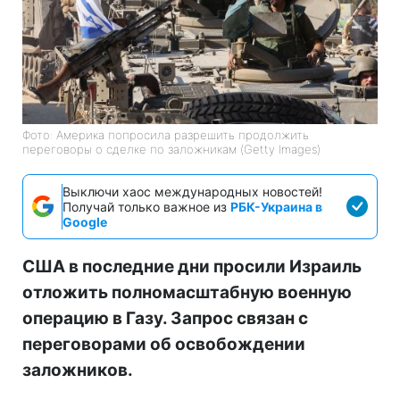
Фото: Америка попросила разрешить продолжить
переговоры о сделке по заложникам (Getty Images)
Выключи хаос международных новостей!
Получай только важное из
РБК-Украина в
Google
США в последние дни просили Израиль
отложить полномасштабную военную
операцию в Газу. Запрос связан с
переговорами об освобождении
заложников.