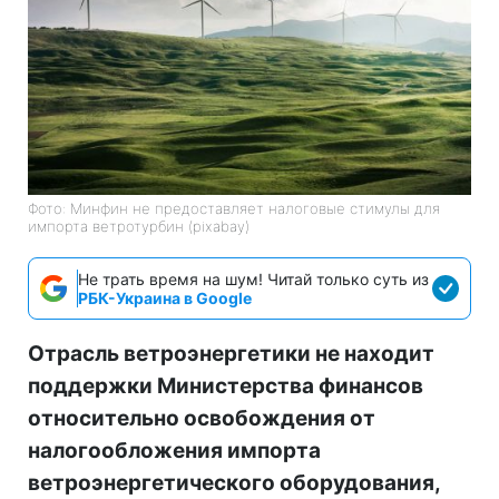
Фото: Минфин не предоставляет налоговые стимулы для
импорта ветротурбин (pixabay)
Не трать время на шум! Читай только суть из
РБК-Украина в Google
Отрасль ветроэнергетики не находит
поддержки Министерства финансов
относительно освобождения от
налогообложения импорта
ветроэнергетического оборудования,