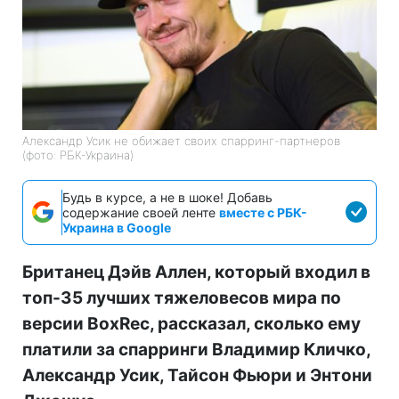
Александр Усик не обижает своих спарринг-партнеров
(фото: РБК-Украина)
Будь в курсе, а не в шоке! Добавь
содержание своей ленте
вместе с РБК-
Украина в Google
Британец Дэйв Аллен, который входил в
топ-35 лучших тяжеловесов мира по
версии BoxRec, рассказал, сколько ему
платили за спарринги Владимир Кличко,
Александр Усик, Тайсон Фьюри и Энтони