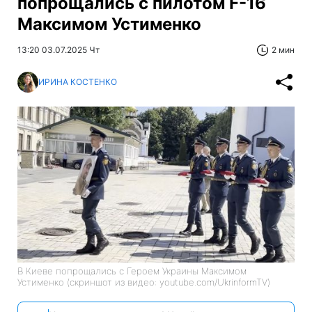
попрощались с пилотом F-16
Максимом Устименко
13:20 03.07.2025 Чт
2 мин
ИРИНА КОСТЕНКО
В Киеве попрощались с Героем Украины Максимом
Устименко (скриншот из видео: youtube.com/UkrinformTV)