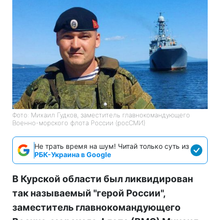
Фото: Михаил Гудков, заместитель главнокомандующего
Военно-морского флота России (росСМИ)
Не трать время на шум! Читай только суть из
РБК-Украина в Google
В Курской области был ликвидирован
так называемый "герой России",
заместитель главнокомандующего