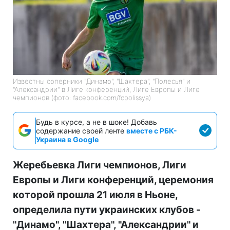
Известны соперники "Динамо", "Шахтера", "Полесья" и
"Александрии" в Лиге конференций, Лиге Европы и Лиге
чемпионов (фото: facebook.com/fcpolissya)
Будь в курсе, а не в шоке! Добавь
содержание своей ленте
вместе с РБК-
Украина в Google
Жеребьевка Лиги чемпионов, Лиги
Европы и Лиги конференций, церемония
которой прошла 21 июля в Ньоне,
определила пути украинских клубов -
"Динамо", "Шахтера", "Александрии" и