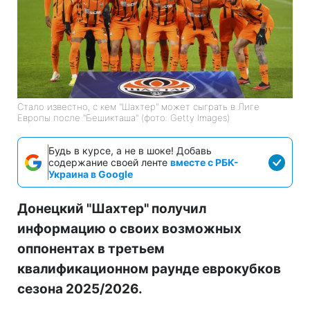
Стало известно, с кем "Шахтер" может сыграть в Лиге
Европы после "Бешикташа" (фото: Getty Images)
Будь в курсе, а не в шоке! Добавь
содержание своей ленте
вместе с РБК-
Украина в Google
Донецкий "Шахтер" получил
информацию о своих возможных
оппонентах в третьем
квалификационном раунде еврокубков
сезона 2025/2026.