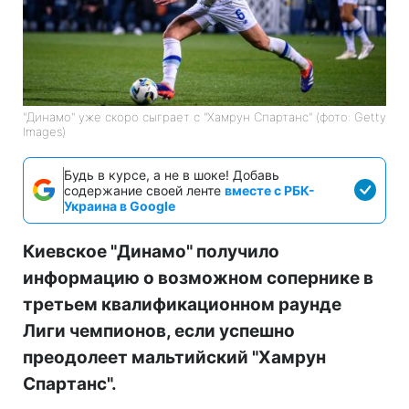
"Динамо" уже скоро сыграет с "Хамрун Спартанс" (фото: Getty
Images)
Будь в курсе, а не в шоке! Добавь
содержание своей ленте
вместе с РБК-
Украина в Google
Киевское "Динамо" получило
информацию о возможном сопернике в
третьем квалификационном раунде
Лиги чемпионов, если успешно
преодолеет мальтийский "Хамрун
Спартанс".