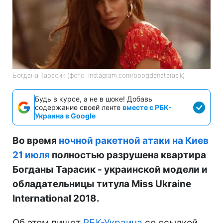
Богдана Тарасик (фото: instagram.com/boogdanatarasik)
Будь в курсе, а не в шоке! Добавь
содержание своей ленте
вместе с РБК-
Украина в Google
Во время
ночной ракетной атаки на Киев
21 июля
полностью разрушена квартира
Богданы Тарасик - украинской модели и
обладательницы титула Miss Ukraine
International 2018.
Об этом пишет
РБК-Украина
со ссылкой