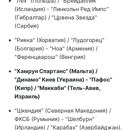
"Лех" (Польша) / "Брейдаблик"
(Исландия) - "Линкольн Ред Импс"
(Гибралтар) / "Црвена Звезда"
(Сербия)
"Риека" (Хорватия) / "Лудогорец"
(Болгария) - "Ноа" (Армения) /
"Ференцварош" (Венгрия)
"Хамрун Спартанс" (Мальта) /
"Динамо" Киев (Украина) - "Пафос"
(Кипр) / "Маккаби" (Тель-Авив,
Израиль)
"Шкендия" (Северная Македония) /
ФКСБ (Румыния) - "Шелбурн"
(Ирландия) / "Карабах" (Азербайджан).