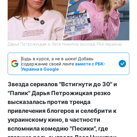
Дарья Петрожицкая и Леся Никитюк (коллаж РБК-Украина)
Будь в курсе, а не в шоке! Добавь
содержание своей ленте
вместе с РБК-
Украина в Google
Звезда сериалов "Встигнути до 30" и
"Папик" Дарья Петрожицкая резко
высказалась против тренда
привлечения блогеров и селебрити к
украинскому кино, в частности
вспомнила комедию "Песики", где