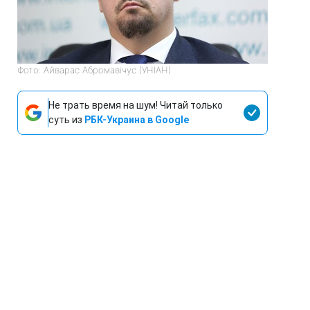
Фото: Айварас Абромавічус (УНІАН)
Не трать время на шум! Читай только
суть из
РБК-Украина в Google