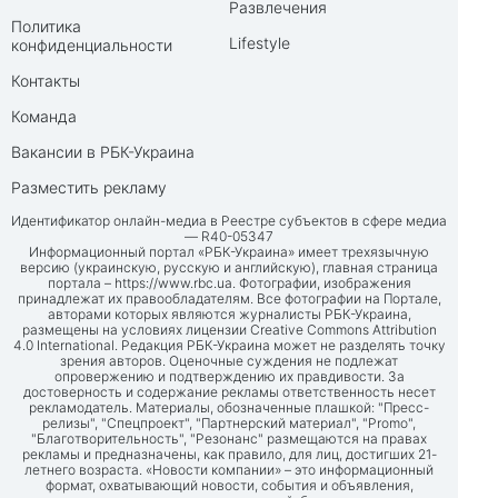
Развлечения
Политика
Lifestyle
конфиденциальности
Контакты
Команда
Вакансии в РБК-Украина
Разместить рекламу
Идентификатор онлайн-медиа в Реестре субъектов в сфере медиа
— R40-05347
Информационный портал «РБК-Украина» имеет трехязычную
версию (украинскую, русскую и английскую), главная страница
портала –
https://www.rbc.ua
. Фотографии, изображения
принадлежат их правообладателям. Все фотографии на Портале,
авторами которых являются журналисты РБК-Украина,
размещены на условиях лицензии Creative Commons Attribution
4.0 International. Редакция РБК-Украина может не разделять точку
зрения авторов. Оценочные суждения не подлежат
опровержению и подтверждению их правдивости. За
достоверность и содержание рекламы ответственность несет
рекламодатель. Материалы, обозначенные плашкой: "Пресс-
релизы", "Спецпроект", "Партнерский материал", "Promo",
"Благотворительность", "Резонанс" размещаются на правах
рекламы и предназначены, как правило, для лиц, достигших 21-
летнего возраста. «Новости компании» – это информационный
формат, охватывающий новости, события и объявления,