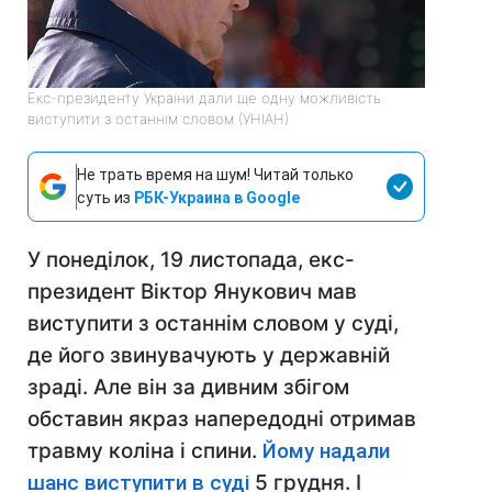
Екс-президенту України дали ще одну можливість
виступити з останнім словом (УНІАН)
Не трать время на шум! Читай только
суть из
РБК-Украина в Google
У понеділок, 19 листопада, екс-
президент Віктор Янукович мав
виступити з останнім словом у суді,
де його звинувачують у державній
зраді. Але він за дивним збігом
обставин якраз напередодні отримав
травму коліна і спини.
Йому надали
шанс виступити в суді
5 грудня. І