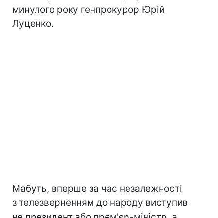
минулого року генпрокурор Юрій
Луценко.
Мабуть, вперше за час незалежності
з телезверненням до народу виступив
не президент або прем'єр-міністр, а