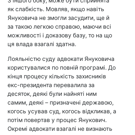
З іншого боку, може бути сприйнята
як слабкість. Мовляв, якщо навіть
Януковича не змогли засудити, ще й
за такою легкою справою, маючи всі
можливості і доказову базу, то на що
ця влада взагалі здатна.
Лояльністю суду адвокати Януковича
користувалися по повній програмі. До
кінця процесу кількість захисників
екс-президента перевалила за
десяток, деякі були найняті ним
самим, деякі – призначені державою,
когось усував суд, когось відкликав, а
потім повертав у процес Янукович.
Окремі адвокати взагалі не визнають