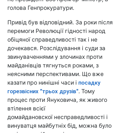
голова Генпрокуратури.
Привід був відповідний. За роки після
перемоги Революції гідності народ
обіцяної справедливості так і не
дочекався. Розслідування і суди за
звинуваченнями у злочинах проти
майданівців тягнуться роками, з
неясними перспективами. Що вже
казати про нинішні часи і
посадку
горезвісних "трьох друзів"
. Тому
процес проти Януковича, як живого
втілення всієї
домайдановскої несправедливості і
винуватця майбутніх бід, можна було