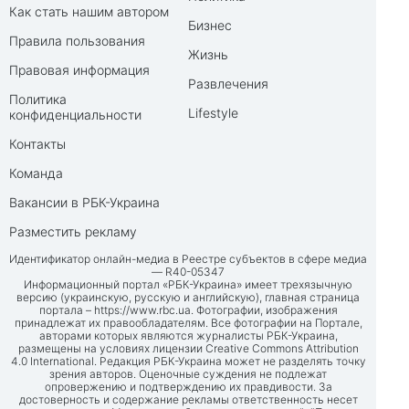
Как стать нашим автором
Бизнес
Правила пользования
Жизнь
Правовая информация
Развлечения
Политика
Lifestyle
конфиденциальности
Контакты
Команда
Вакансии в РБК-Украина
Разместить рекламу
Идентификатор онлайн-медиа в Реестре субъектов в сфере медиа
— R40-05347
Информационный портал «РБК-Украина» имеет трехязычную
версию (украинскую, русскую и английскую), главная страница
портала –
https://www.rbc.ua
. Фотографии, изображения
принадлежат их правообладателям. Все фотографии на Портале,
авторами которых являются журналисты РБК-Украина,
размещены на условиях лицензии Creative Commons Attribution
4.0 International. Редакция РБК-Украина может не разделять точку
зрения авторов. Оценочные суждения не подлежат
опровержению и подтверждению их правдивости. За
достоверность и содержание рекламы ответственность несет