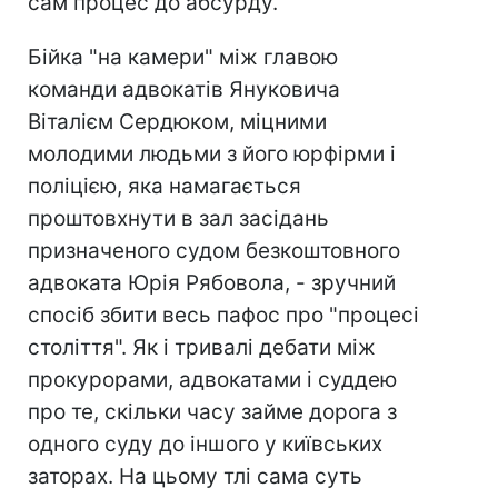
сам процес до абсурду.
Бійка "на камери" між главою
команди адвокатів Януковича
Віталієм Сердюком, міцними
молодими людьми з його юрфірми і
поліцією, яка намагається
проштовхнути в зал засідань
призначеного судом безкоштовного
адвоката Юрія Рябовола, - зручний
спосіб збити весь пафос про "процесі
століття". Як і тривалі дебати між
прокурорами, адвокатами і суддею
про те, скільки часу займе дорога з
одного суду до іншого у київських
заторах. На цьому тлі сама суть