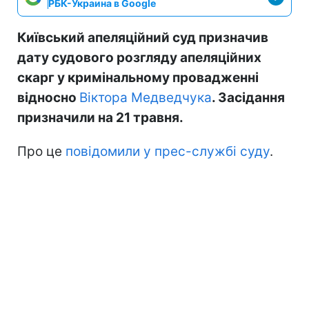
РБК-Украина в Google
Київський апеляційний суд призначив
дату судового розгляду апеляційних
скарг у кримінальному провадженні
відносно
Віктора Медведчука
. Засідання
призначили на 21 травня.
Про це
повідомили у прес-службі суду
.