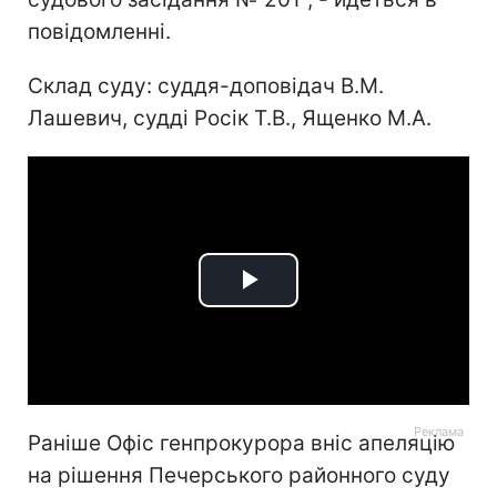
повідомленні.
Склад суду: суддя-доповідач В.М.
Лашевич, судді Росік Т.В., Ященко М.А.
Play
Video
Раніше Офіс генпрокурора вніс апеляцію
на рішення Печерського районного суду