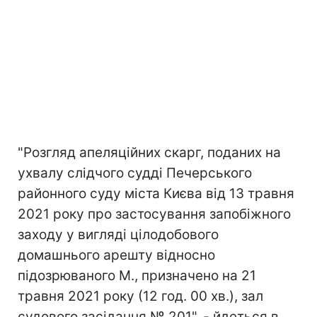
"Розгляд апеляційних скарг, поданих на
ухвалу слідчого судді Печерського
районного суду міста Києва від 13 травня
2021 року про застосування запобіжного
заходу у вигляді цілодобового
домашнього арешту відносно
підозрюваного М., призначено на 21
травня 2021 року (12 год. 00 хв.), зал
судового засідання № 201", - йдеться в