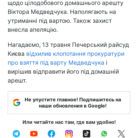
щодо цілодобового домашнього арешту
Віктора Медведчука. Наполягають на
утриманні під вартою. Також захист
внесла апеляцію.
Нагадаємо, 13 травня Печерський райсуд
Києва
відхилив клопотання прокуратури
про взяття під варту Медведчука
і
вирішив відправити його під домашній
арешт.
Не упустите главное! Подпишитесь на
наши обновления в Google!
Или читайте нас там, где вам удобно!