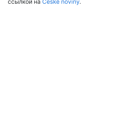
ссылкой на
České noviny
.