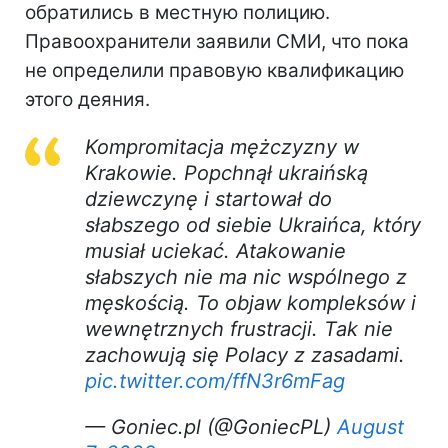
обратились в местную полицию.
Правоохранители заявили СМИ, что пока
не определили правовую квалификацию
этого деяния.
Kompromitacja mężczyzny w
Krakowie. Popchnął ukraińską
dziewczynę i startował do
słabszego od siebie Ukraińca, który
musiał uciekać. Atakowanie
słabszych nie ma nic wspólnego z
męskością. To objaw kompleksów i
wewnętrznych frustracji. Tak nie
zachowują się Polacy z zasadami.
pic.twitter.com/ffN3r6mFag
— Goniec.pl (@GoniecPL)
August