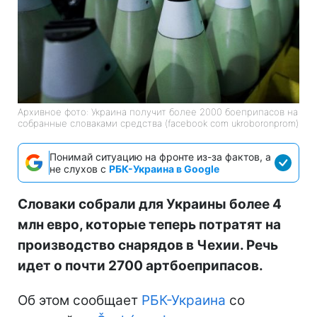
Архивное фото: Украина получит более 2000 боеприпасов на
собранные словаками средства (facebook com ukroboronprom)
Понимай ситуацию на фронте из-за фактов, а
не слухов с
РБК-Украина в Google
Словаки собрали для Украины более 4
млн евро, которые теперь потратят на
производство снарядов в Чехии. Речь
идет о почти 2700 артбоеприпасов.
Об этом сообщает
РБК-Украина
со