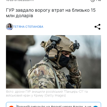
ГУР завдало ворогу втрат на близько 15
млн доларів
ТЕТЯНА СТЕПАНОВА
Фото: дрони ГУР знищили російський "Панцирь-С1" та
військовий кран у Криму (Getty Images)
Розумій ситуацію на фронті через факти, а не