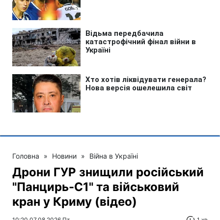
Головна
»
Новини
»
Війна в Україні
Дрони ГУР знищили російський
"Панцирь-С1" та військовий
кран у Криму (відео)
10:20 07.08.2026 Пт
1 хв