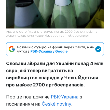
Архівне фото: Україна отримає понад 2000 боєприпасів на
зібрані словаками кошти (facebook com ukroboronprom)
Розумій ситуацію на фронті через факти, а не
чутки з
РБК-Україна у Google
Словаки зібрали для України понад 4 млн
євро, які тепер витратять на
виробництво снарядів у Чехії. Йдеться
про майже 2700 артбоєприпасів.
Про це повідомляє
РБК-Україна
з
посиланням на
České noviny
.