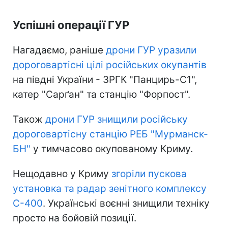
Успішні операції ГУР
Нагадаємо, раніше
дрони ГУР уразили
дороговартісні цілі російських окупантів
на півдні України - ЗРГК "Панцирь-С1",
катер "Сарґан" та станцію "Форпост".
Також
дрони ГУР знищили російську
дороговартісну станцію РЕБ "Мурманск-
БН"
у тимчасово окупованому Криму.
Нещодавно у Криму
згоріли пускова
установка та радар зенітного комплексу
С-400
. Українські воєнні знищили техніку
просто на бойовій позиції.