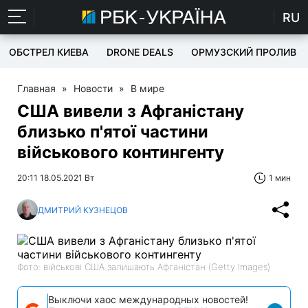
RU
ОБСТРЕЛ КИЕВА
DRONE DEALS
ОРМУЗСКИЙ ПРОЛИВ
Главная
»
Новости
»
В мире
США вивели з Афганістану
близько п'ятої частини
військового контингенту
20:11 18.05.2021 Вт
1 мин
ДМИТРИЙ КУЗНЕЦОВ
Фото: військові США залишають Афганістан (Getty Images)
Выключи хаос международных новостей!