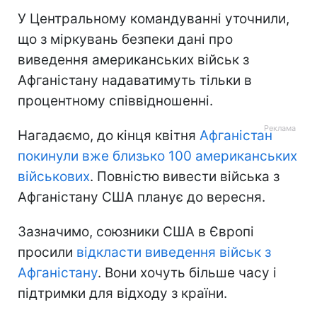
У Центральному командуванні уточнили,
що з міркувань безпеки дані про
виведення американських військ з
Афганістану надаватимуть тільки в
процентному співвідношенні.
Нагадаємо, до кінця квітня
Афганістан
покинули вже близько 100 американських
військових
. Повністю вивести війська з
Афганістану США планує до вересня.
Зазначимо, союзники США в Європі
просили
відкласти виведення військ з
Афганістану
. Вони хочуть більше часу і
підтримки для відходу з країни.