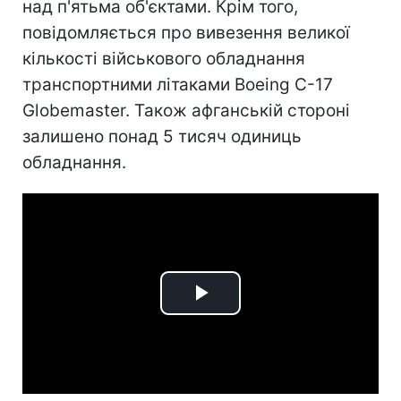
над п'ятьма об'єктами. Крім того,
повідомляється про вивезення великої
кількості військового обладнання
транспортними літаками Boeing C-17
Globemaster. Також афганській стороні
залишено понад 5 тисяч одиниць
обладнання.
Play
Video