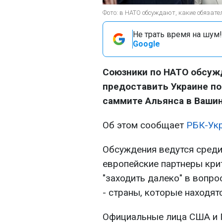
Фото: в НАТО обсуждают, какие обязате
Не трать время на шум!
Google
Союзники по НАТО обсужд
предоставить Украине п
саммите Альянса в Вашин
Об этом сообщает
РБК-Ук
Обсуждения ведутся среди
европейские партнеры крит
"заходить далеко" в вопро
- страны, которые находят
Официальные лица США и 