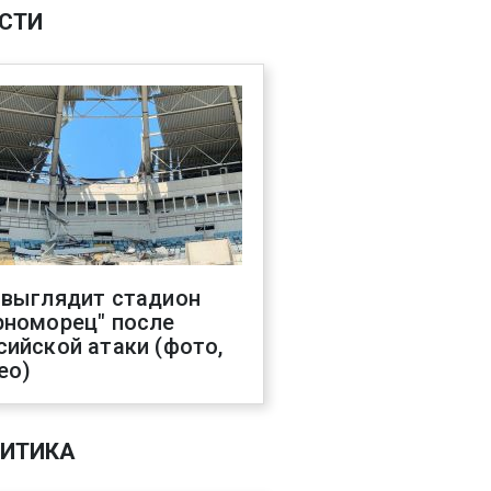
СТИ
 выглядит стадион
рноморец" после
сийской атаки (фото,
ео)
ИТИКА