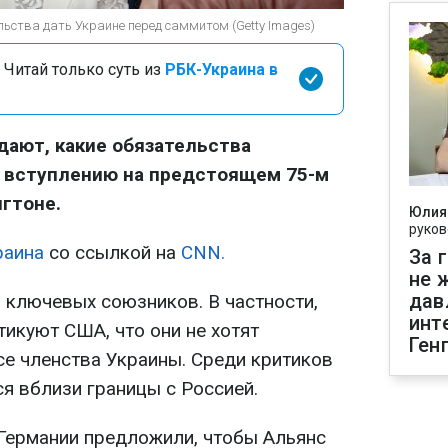
льства дать Украине перед саммитом (Getty Images)
 Читай только суть из
РБК-Украина в
ают, какие обязательства
о вступлению на предстоящем 75-м
гтоне.
Юлия
руков
раина
со ссылкой на
CNN.
За 
не 
дав
 ключевых союзников. В частности,
инт
икуют США, что они не хотят
Ген
се членства Украины. Среди критиков
ся вблизи границы с Россией.
Германии предложили, чтобы Альянс