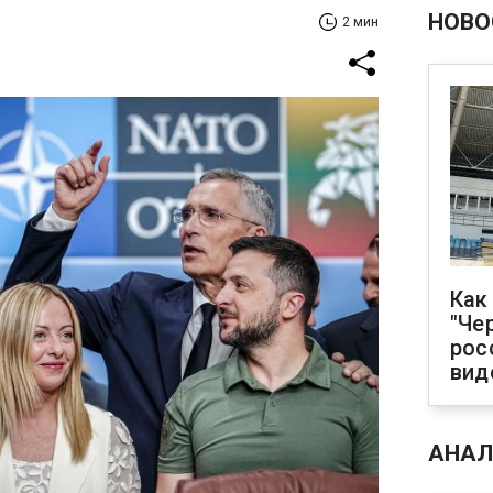
НОВО
2 мин
Как
"Че
рос
вид
АНАЛ