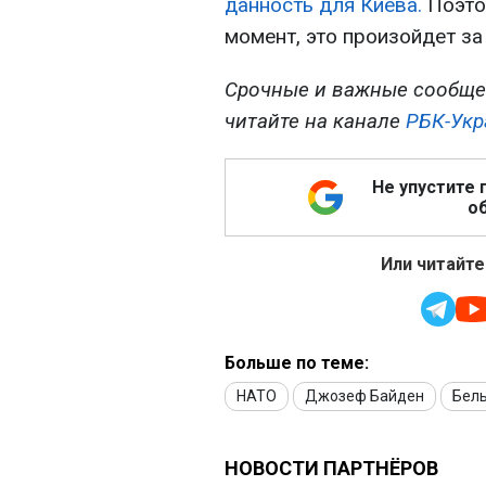
данность для Киева.
Поэто
момент, это произойдет за
Срочные и важные сообще
читайте на канале
РБК-Укр
Не упустите 
об
Или читайте
Больше по теме:
НАТО
Джозеф Байден
Бел