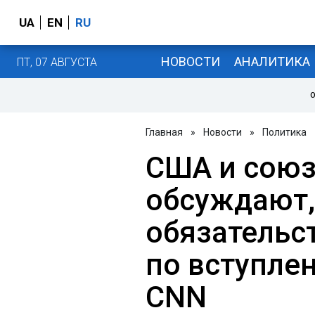
UA
EN
RU
НОВОСТИ
АНАЛИТИКА
ПТ, 07 АВГУСТА
О
Главная
»
Новости
»
Политика
США и сою
обсуждают,
обязательс
по вступлен
CNN