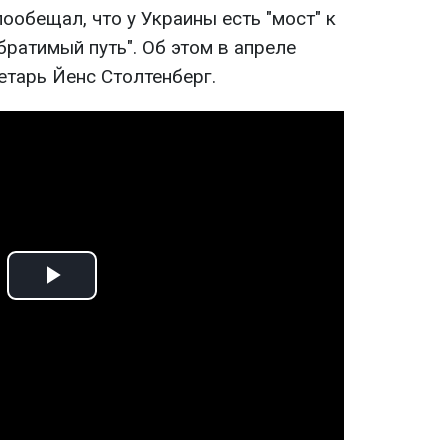
ообещал, что у Украины есть "мост" к
братимый путь". Об этом в апреле
етарь Йенс Столтенберг.
Play
Video