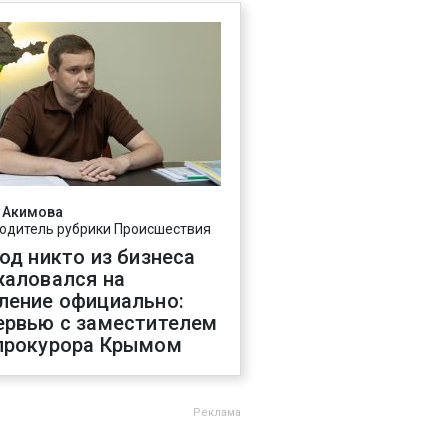
 Акимова
одитель рубрики Происшествия
год никто из бизнеса
жаловался на
ление официально:
ервью с заместителем
прокурора Крымом