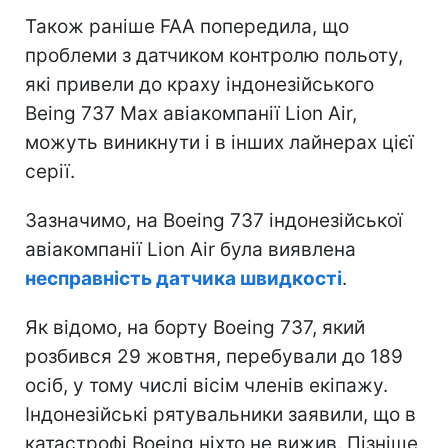
Також раніше FAA попередила, що
проблеми з датчиком контролю польоту,
які привели до краху індонезійського
Being 737 Max авіакомпанії Lion Air,
можуть виникнути і в інших лайнерах цієї
серії.
Зазначимо, на Boeing 737 індонезійської
авіакомпанії Lion Air була виявлена
несправність датчика швидкості
.
Як відомо, на борту Boeing 737, який
розбився 29 жовтня, перебували до 189
осіб, у тому числі вісім членів екіпажу.
Індонезійські рятувальники заявили, що в
катастрофі Boeing ніхто не вижив. Пізніше