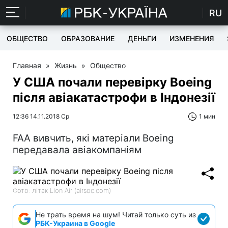
RU
ОБЩЕСТВО
ОБРАЗОВАНИЕ
ДЕНЬГИ
ИЗМЕНЕНИЯ
Главная
»
Жизнь
»
Общество
У США почали перевірку Boeing
після авіакатастрофи в Індонезії
12:36 14.11.2018 Ср
1 мин
FAA вивчить, які матеріали Boeing
передавала авіакомпаніям
Фото: літак Lion Air (airsoc.com)
Не трать время на шум! Читай только суть из
РБК-Украина в Google