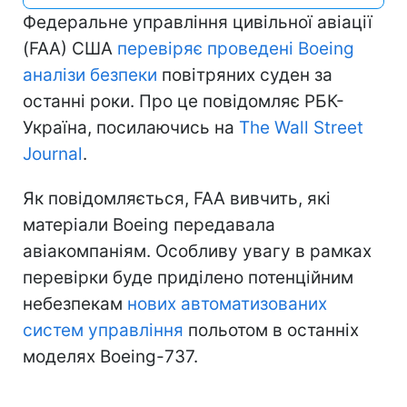
Федеральне управління цивільної авіації
(FAA) США
перевіряє проведені Boeing
аналізи безпеки
повітряних суден за
останні роки. Про це повідомляє РБК-
Україна, посилаючись на
The Wall Street
Journal
.
Як повідомляється, FAA вивчить, які
матеріали Boeing передавала
авіакомпаніям. Особливу увагу в рамках
перевірки буде приділено потенційним
небезпекам
нових автоматизованих
систем управління
польотом в останніх
моделях Boeing-737.