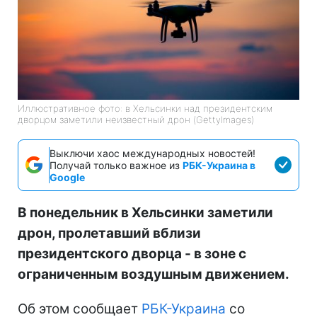
Иллюстративное фото: в Хельсинки над президентским
дворцом заметили неизвестный дрон (GettyImages)
Выключи хаос международных новостей!
Получай только важное из
РБК-Украина в
Google
В понедельник в Хельсинки заметили
дрон, пролетавший вблизи
президентского дворца - в зоне с
ограниченным воздушным движением.
Об этом сообщает
РБК-Украина
со