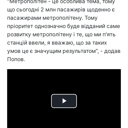
"Метрополітен - це особлива тема, тому
що сьогодні 2 млн пасажирів щоденно є
пасажирами метрополітену. Тому
пріоритет однозначно буде відданий саме
розвитку метрополітену і те, що ми п'ять
станцій ввели, я вважаю, що за таких
умов це є значущим результатом", - додав
Попов.
Play
Video