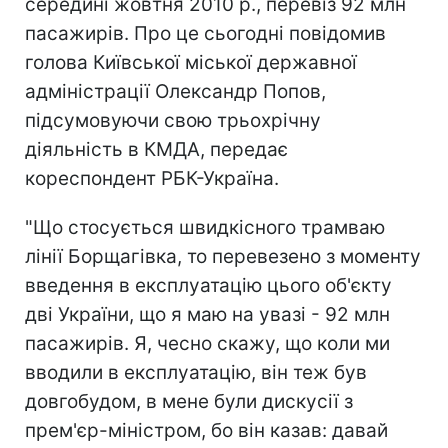
середині жовтня 2010 р., перевіз 92 млн
пасажирів. Про це сьогодні повідомив
голова Київської міської державної
адміністрації Олександр Попов,
підсумовуючи свою трьохрічну
діяльність в КМДА, передає
кореспондент РБК-Україна.
"Що стосується швидкісного трамваю
лінії Борщагівка, то перевезено з моменту
введення в експлуатацію цього об'єкту
дві України, що я маю на увазі - 92 млн
пасажирів. Я, чесно скажу, що коли ми
вводили в експлуатацію, він теж був
довгобудом, в мене були дискусії з
прем'єр-міністром, бо він казав: давай