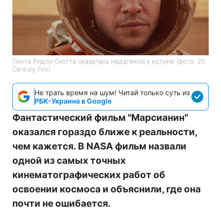
Лента Ридли Скотта оказалась недалекой к истине (фото: 20
Century Fox)
Не трать время на шум! Читай только суть из
РБК-Украина в Google
Фантастический фильм "Марсианин"
оказался гораздо ближе к реальности,
чем кажется. В NASA фильм назвали
одной из самых точных
кинематографических работ об
освоении космоса и объяснили, где она
почти не ошибается.