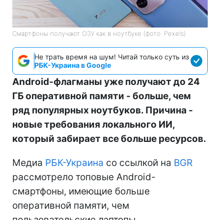
Смартфоны получают ОЗУ как в ноутбуке (фото: Pexels)
Не трать время на шум! Читай только суть из
РБК-Украина в Google
Android-флагманы уже получают до 24
ГБ оперативной памяти - больше, чем
ряд популярных ноутбуков. Причина -
новые требования локального ИИ,
который забирает все больше ресурсов.
Медиа
РБК-Украина
со ссылкой на
BGR
рассмотрело топовые Android-
смартфоны, имеющие больше
оперативной памяти, чем
пользовательские лэптопы.