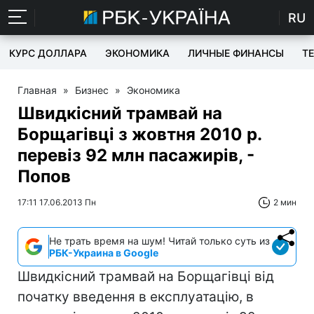
RU
КУРС ДОЛЛАРА
ЭКОНОМИКА
ЛИЧНЫЕ ФИНАНСЫ
T
Главная
»
Бизнес
»
Экономика
Швидкісний трамвай на
Борщагівці з жовтня 2010 р.
перевіз 92 млн пасажирів, -
Попов
17:11 17.06.2013 Пн
2 мин
Не трать время на шум! Читай только суть из
РБК-Украина в Google
Швидкісний трамвай на Борщагівці від
початку введення в експлуатацію, в