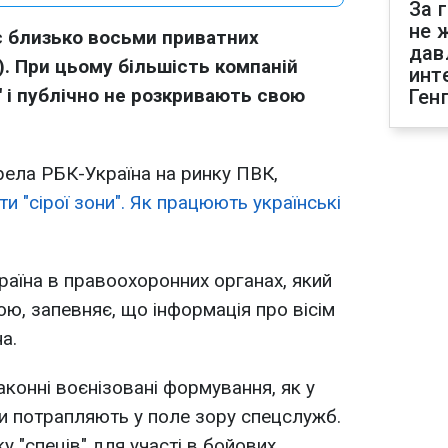
За 
не 
ує близько восьми приватних
дав
). При цьому більшість компаній
инт
" і публічно не розкривають свою
Ген
ела РБК-Україна на ринку ПВК,
и "сірої зони". Як працюють українські
аїна в правоохоронних органах, який
ю, запевняє, що інформація про вісім
а.
аконні воєнізовані формування, як у
и потрапляють у поле зору спецслужб.
 "спеців" для участі в бойових