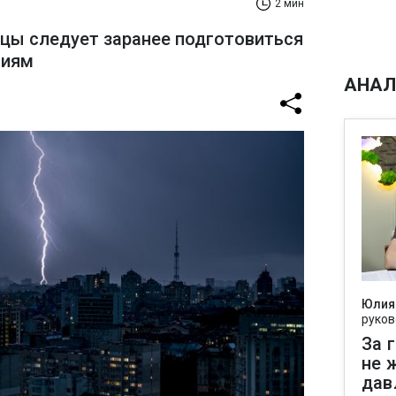
2 мин
цы следует заранее подготовиться
виям
АНАЛ
Юлия
руков
За 
не 
дав