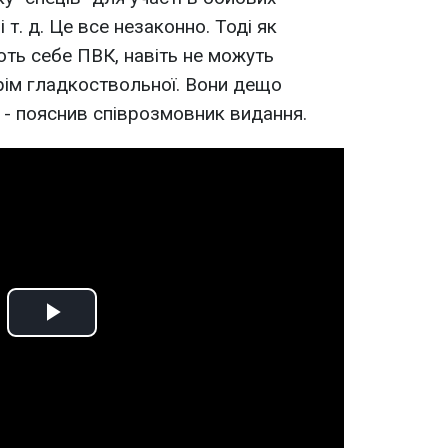
і т. д. Це все незаконно. Тоді як
ють себе ПВК, навіть не можуть
рім гладкоствольної. Вони дещо
 - пояснив співрозмовник видання.
Play
Video