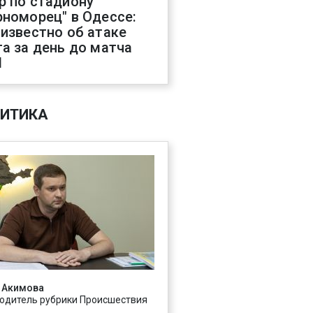
р по стадиону
рноморец" в Одессе:
 известно об атаке
га за день до матча
Л
ИТИКА
 Акимова
одитель рубрики Происшествия