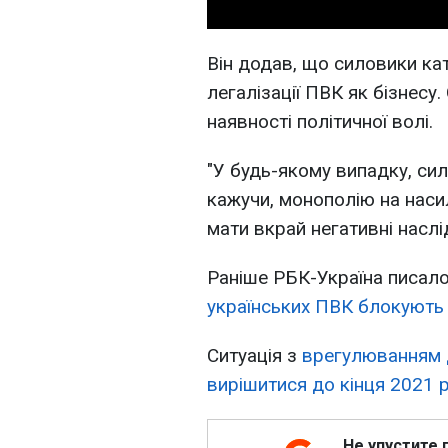
Він додав, що силовики ка
легалізації ПВК як бізнесу
наявності політичної волі.
"У будь-якому випадку, сил
кажучи, монополію на наси
мати вкрай негативні наслі
Раніше РБК-Україна писало
українських ПВК блокують з
Ситуація з
врегулюванням д
вирішитися до кінця 2021 р
Не упустите 