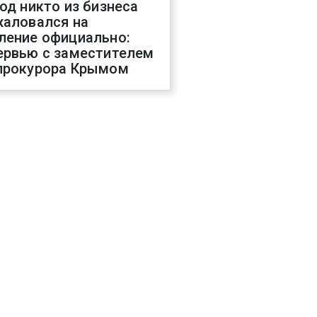
год никто из бизнеса
жаловался на
ление официально:
ервью с заместителем
прокурора Крымом