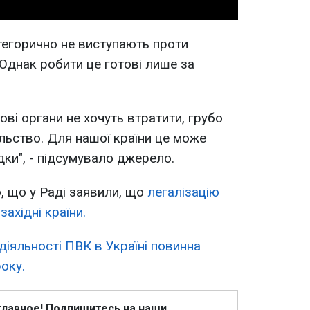
тегорично не виступають проти
. Однак робити це готові лише за
ові органи не хочуть втратити, грубо
льство. Для нашої країни це може
дки", - підсумувало джерело.
, що у Раді заявили, що
легалізацію
ахідні країни.
іяльності ПВК в Україні повинна
оку.
главное! Подпишитесь на наши