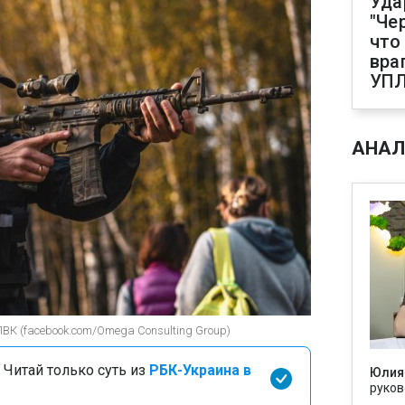
Уда
"Че
что
вра
УП
АНАЛ
 ПВК (facebook.com/Omega Consulting Group)
 Читай только суть из
РБК-Украина в
Юлия
руков