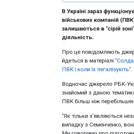
В Україні зараз функціон
військових компаній (ПВК
залишаються в "сірій зоні
діяльність.
Про це повідомляють джер
йдеться в матеріалі
"Солдат
ПВК і коли їх легалізують".
Водночас джерело РБК-Укр
знайомий з даною тематико
ПВК більш ніж перебільшен
"Як тільки з'являються нез
випадку з Семенченко, вон
Ми говоримо про підготовку