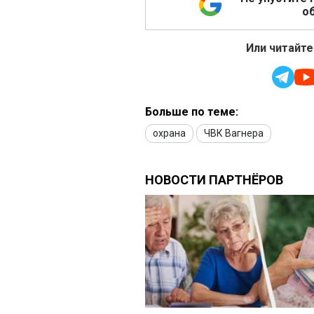
об
Или читайте
Больше по теме:
охрана
ЧВК Вагнера