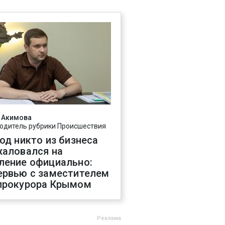
 Акимова
одитель рубрики Происшествия
год никто из бизнеса
жаловался на
ление официально:
ервью с заместителем
прокурора Крымом