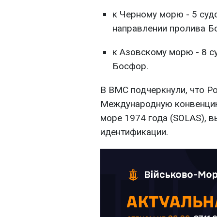
к Черному морю - 5 суд
направлении пролива Б
к Азовскому морю - 8 су
Босфор.
В ВМС подчеркнули, что Р
Международную конвенцию
море 1974 года (SOLAS), 
идентификации.