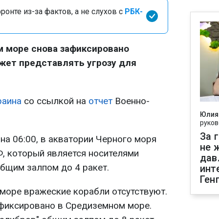
онте из-за фактов, а не слухов с
РБК-
ом море снова зафиксировано
жет представлять угрозу для
раина
со ссылкой на
отчет
Военно-
Юлия
руков
За 
 на 06:00, в акватории Черного моря
не 
Ф, который является носителями
дав
общим залпом до 4 ракет.
инт
Ген
 море вражеские корабли отсутствуют.
фиксировано в Средиземном море.