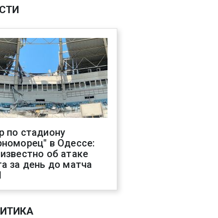
СТИ
р по стадиону
рноморец" в Одессе:
 известно об атаке
га за день до матча
Л
ИТИКА