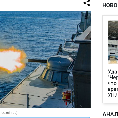
НОВО
Уда
"Че
что
вра
УП
od.mil.rus)
АНАЛ