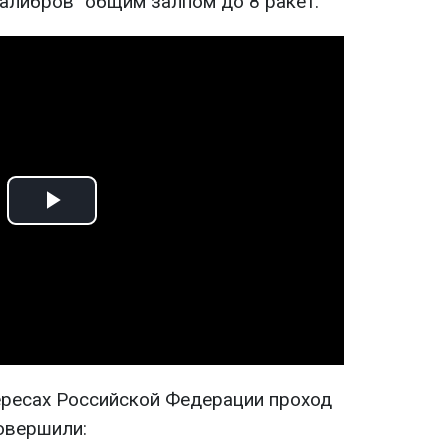
Калибров" общим залпом до 8 ракет.
Play
Video
тересах Российской Федерации проход
овершили: