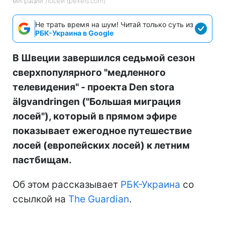
миграции лосей (pexels.com)
Не трать время на шум! Читай только суть из
РБК-Украина в Google
В Швеции завершился седьмой сезон
сверхпопулярного "медленного
телевидения" - проекта Den stora
älgvandringen ("Большая миграция
лосей"), который в прямом эфире
показывает ежегодное путешествие
лосей (европейских лосей) к летним
пастбищам.
Об этом рассказывает
РБК-Украина
со
ссылкой на
The Guardian
.