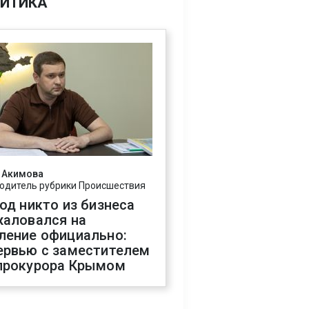
ИТИКА
 Акимова
одитель рубрики Происшествия
год никто из бизнеса
жаловался на
ление официально:
ервью с заместителем
прокурора Крымом