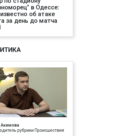
р по стадиону
рноморец" в Одессе:
 известно об атаке
га за день до матча
Л
ИТИКА
 Акимова
одитель рубрики Происшествия