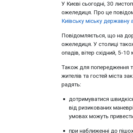
У Києві сьогодні, 30 листо
ожеледиця. Про це повід
Київську міську державну 
Повідомляється, що на дор
ожеледиця. У столиці також
опадів, вітер східний, 5-10 
Також для попередження тр
жителів та гостей міста з
радять:
дотримуватися швидкісн
від ризикованих маневрі
умовах можуть привести 
при наближенні до пішох