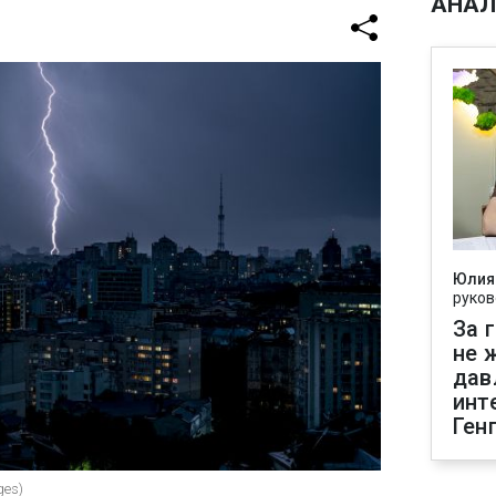
АНАЛ
Юлия
руков
За 
не 
дав
инт
Ген
ges)