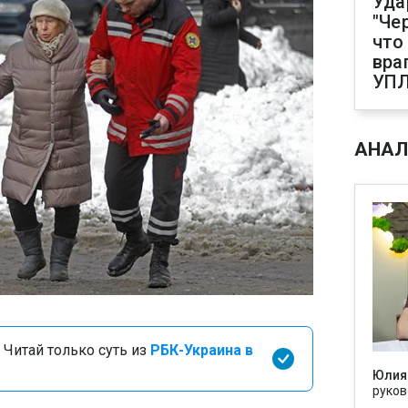
Уда
"Че
что
вра
УП
АНАЛ
 Читай только суть из
РБК-Украина в
Юлия
руков