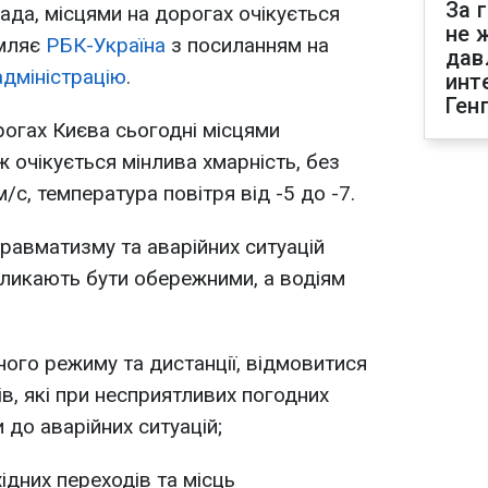
За 
пада, місцями на дорогах очікується
не 
омляє
РБК-Україна
з посиланням на
дав
адміністрацію
.
инт
Ген
огах Києва сьогодні місцями
 очікується мінлива хмарність, без
м/с, температура повітря від -5 до -7.
авматизму та аварійних ситуацій
акликають бути обережними, а водіям
ого режиму та дистанції, відмовитися
в, які при несприятливих погодних
до аварійних ситуацій;
ідних переходів та місць