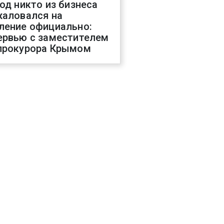
год никто из бизнеса
жаловался на
ление официально:
ервью с заместителем
прокурора Крымом