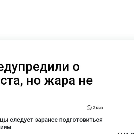
едупредили о
уста, но жара не
2 мин
цы следует заранее подготовиться
виям