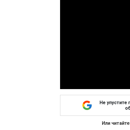
Не упустите 
об
Или читайте