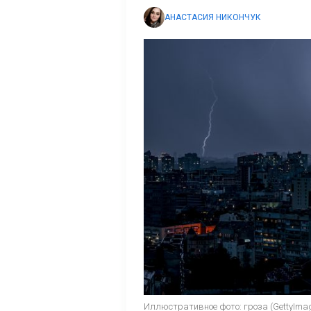
АНАСТАСИЯ НИКОНЧУК
Иллюстративное фото: гроза (GettyIma