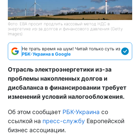
Фото: EBA просит продлить кассовый метод НДС в
энергетике из-за долгов и финансового давления (Getty
Images)
Не трать время на шум! Читай только суть из
РБК-Украина в Google
Отрасль электроэнергетики из-за
проблемы накопленных долгов и
дисбаланса в финансировании требует
изменений условий налогообложения.
Об этом сообщает
РБК-Украина
со
ссылкой на
пресс-службу
Европейской
бизнес ассоциации.