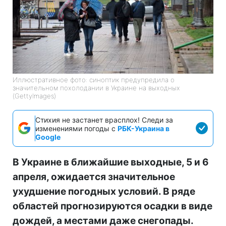
Иллюстративное фото: синоптик предупредила о
значительном похолодании в Украине на выходных
(GettyImagеs)
Стихия не застанет врасплох! Следи за
изменениями погоды с
РБК-Украина в
Google
В Украине в ближайшие выходные, 5 и 6
апреля, ожидается значительное
ухудшение погодных условий. В ряде
областей прогнозируются осадки в виде
дождей, а местами даже снегопады.