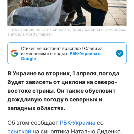
Иллюстративное фото: синоптик предупредила о заморозках
в апреле (GettyImagеs)
Стихия не застанет врасплох! Следи за
изменениями погоды с
РБК-Украина в
Google
В Украине во вторник, 1 апреля, погода
будет зависеть от циклона на северо-
востоке страны. Он также обусловит
дождливую погоду в северных и
западных областях.
Об этом сообщает
РБК-Украина
со
ссылкой
на синоптика Наталью Диденко.