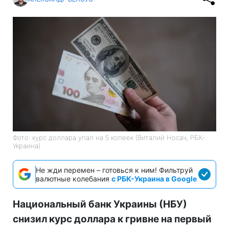
Фото: курс доллара упал на 5 копеек (Виталий Носач, РБК-
Украина)
Не жди перемен – готовься к ним! Фильтруй
валютные колебания
с РБК-Украина в Google
Национальный банк Украины (НБУ)
снизил курс доллара к гривне на первый