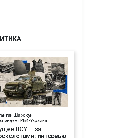
ИТИКА
тантин Широкун
спондент РБК-Украина
ущее ВСУ – за
оскелетами: интервью