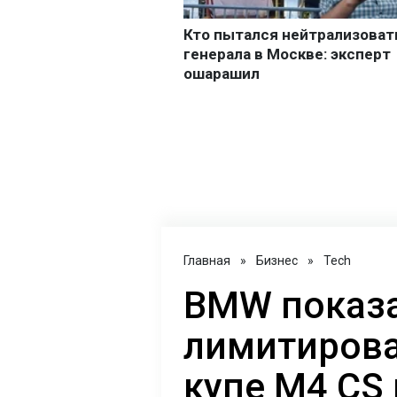
Главная
»
Бизнес
»
Tech
BMW показ
лимитиров
купе M4 CS 