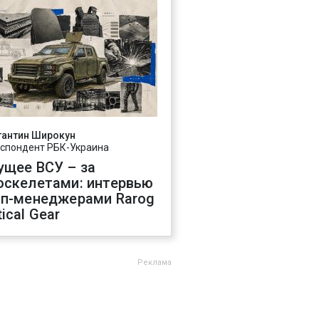
тантин Широкун
спондент РБК-Украина
ущее ВСУ – за
оскелетами: интервью
оп-менеджерами Rarog
ical Gear