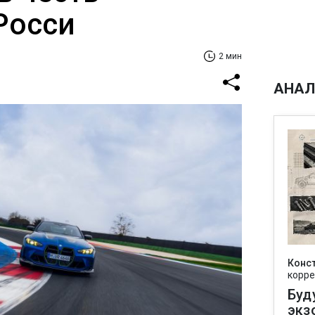
Росси
2 мин
АНАЛ
Конс
корре
Буд
экз