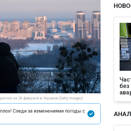
НОВО
Час
без
ава
огноз на 26 февраля в Украине (Getty Images)
сплох! Следи за изменениями погоды с
АНАЛ