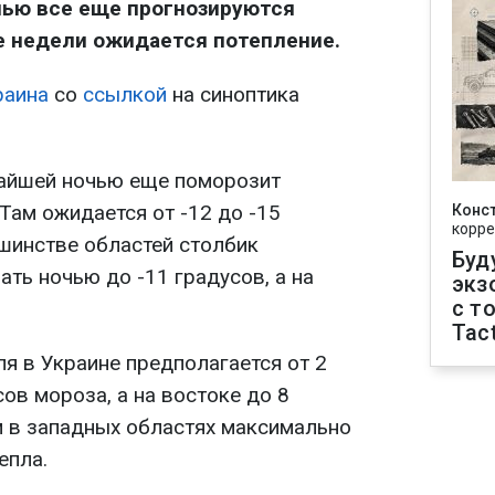
чью все еще прогнозируются
е недели ожидается потепление.
раина
со
ссылкой
на синоптика
айшей ночью еще поморозит
Там ожидается от -12 до -15
Конс
корре
ьшинстве областей столбик
Буд
ть ночью до -11 градусов, а на
экз
с т
Tact
ля в Украине предполагается от 2
сов мороза, а на востоке до 8
м в западных областях максимально
епла.