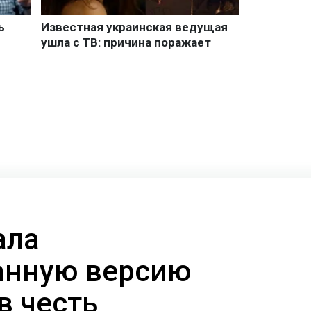
ала
анную версию
в честь