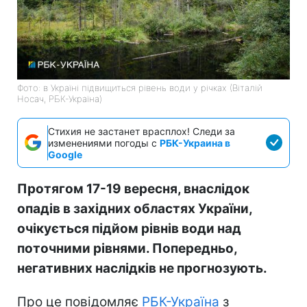
Фото: в Україні підвищиться рівень води у річках (Віталій
Носач, РБК-Україна)
Стихия не застанет врасплох! Следи за
изменениями погоды с
РБК-Украина в
Google
Протягом 17-19 вересня, внаслідок
опадів в західних областях України,
очiкується пiдйом рiвнiв води над
поточними рiвнями. Попередньо,
негативних наслiдкiв не прогнозують.
Про це повідомляє
РБК-Україна
з