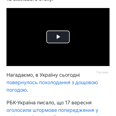
Play
Video
Нагадаємо, в Україну сьогодні
повернулось похолодання з дощовою
погодою
.
РБК-Україна писало, що 17 вересня
оголосили штормове попередження у