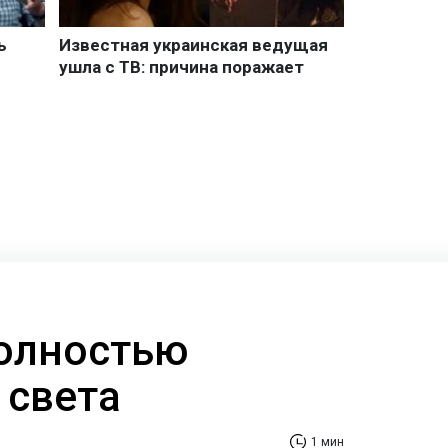
олностью
 света
1 мин