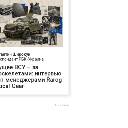
тантин Широкун
спондент РБК-Украина
ущее ВСУ – за
оскелетами: интервью
оп-менеджерами Rarog
ical Gear