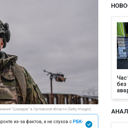
НОВО
Час
без
ава
нения "Шахедов" в Орловской области (Getty Images)
АНАЛ
онте из-за фактов, а не слухов с
РБК-