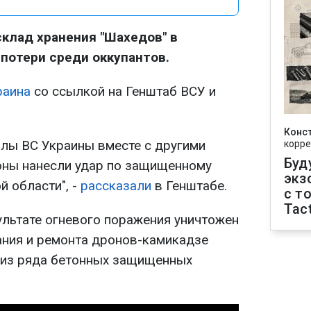
клад хранения "Шахедов" в
 потери среди оккупантов.
раина
со ссылкой на Генштаб ВСУ и
Конс
лы ВС Украины вместе с другими
корре
Буд
ны нанесли удар по защищенному
экз
й области", -
рассказали
в Генштабе.
с т
Tact
ультате огневого поражения уничтожен
ания и ремонта дронов-камикадзе
л из ряда бетонных защищенных