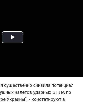
Play
Video
ия существенно снизила потенциал
душных налетов ударных БПЛА по
ре Украины", - констатируют в