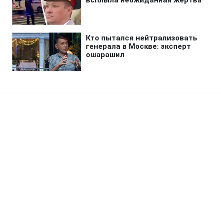
Главная
»
Бизнес
»
Экономика
НБУ резко повысил курс
доллара и опустил евро
15:41 23.04.2025 Ср
1 мин
АЛЕКСАНДР БЕЛОУС