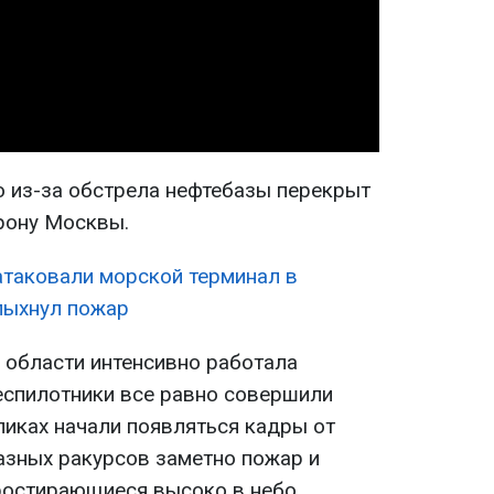
Video
о из-за обстрела нефтебазы перекрыт
рону Москвы.
таковали морской терминал в
пыхнул пожар
 области интенсивно работала
еспилотники все равно совершили
ликах начали появляться кадры от
разных ракурсов заметно пожар и
ростирающиеся высоко в небо.