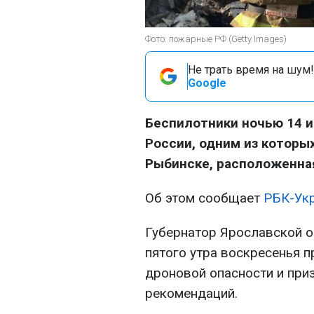
Фото: пожарные РФ (Getty Images)
Не трать время на шум!
Google
Беспилотники ночью 14 и
России, одним из которы
Рыбинске, расположенна
Об этом сообщает
РБК-Ук
Губернатор Ярославской о
пятого утра воскресенья п
дроновой опасности и при
рекомендаций.