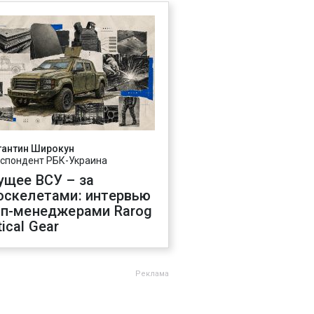
тантин Широкун
спондент РБК-Украина
ущее ВСУ – за
оскелетами: интервью
оп-менеджерами Rarog
ical Gear