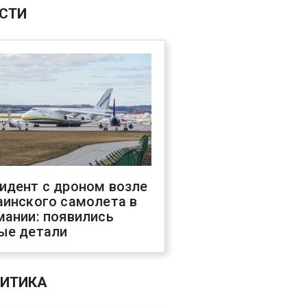
СТИ
идент с дроном возле
аинского самолета в
мании: появились
ые детали
ИТИКА