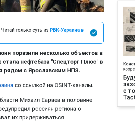
 Читай только суть из
РБК-Украина в
юня поразили несколько объектов в
х стала нефтебаза "Спецторг Плюс" в
Конс
корре
я рядом с Ярославским НПЗ.
Буд
экз
раина
со ссылкой на OSINT-каналы.
с т
Tact
бласти Михаил Евраев в половине
редупредил россиян региона о
звал их придерживаться