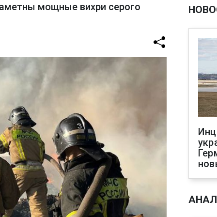
заметны мощные вихри серого
НОВО
Инц
укр
Гер
нов
АНАЛ