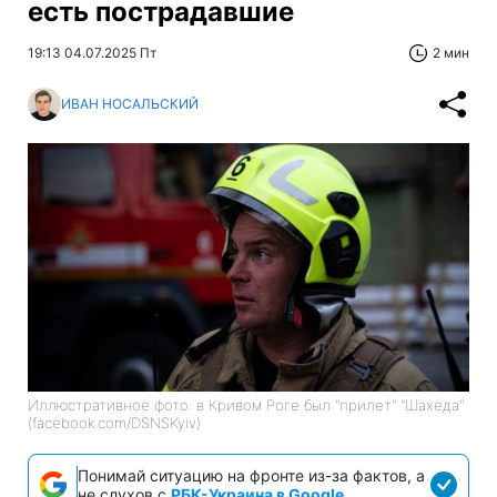
есть пострадавшие
19:13 04.07.2025 Пт
2 мин
ИВАН НОСАЛЬСКИЙ
Иллюстративное фото: в Кривом Роге был "прилет" "Шахеда"
(facebook.com/DSNSKyiv)
Понимай ситуацию на фронте из-за фактов, а
не слухов с
РБК-Украина в Google