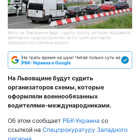
Фото: на Львовщине будут судить группу, которая продавала
фиктивное трудоустройство за 20 тысяч долларов
(facebook.com zahidnuy kordon)
Не трать время на шум! Читай только суть из
РБК-Украина в Google
На Львовщине будут судить
организаторов схемы, которые
оформляли военнообязанных
водителями-международниками.
Об этом сообщает
РБК-Украина
со
ссылкой на
Спецпрокуратуру Западного
региона
.