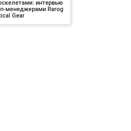
оскелетами: интервью
оп-менеджерами Rarog
ical Gear