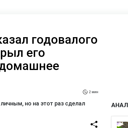
казал годовалого
крыл его
 домашнее
2 мин
личным, но на этот раз сделал
АНАЛ