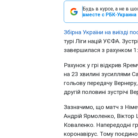
Будь в курсе, а не в ш
вместе с РБК-Украина 
Збірна України на виїзді п
турі Ліги націй УЄФА. Зуст
завершилася з рахунком 1:
Рахунок у грі відкрив Ярем
на 23 хвилині зусиллями Са
гольову передачу Вернеру, 
другій половині зустрічі В
Зазначимо, що матч з Німе
Андрій Ярмоленко, Віктор 
Коваленко. Напередодні гр
коронавірус. Тому поєдино