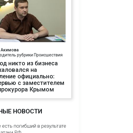
 Акимова
одитель рубрики Происшествия
год никто из бизнеса
жаловался на
ление официально:
ервью с заместителем
прокурора Крымом
НЫЕ НОВОСТИ
 есть погибший в результате
 атаки РФ