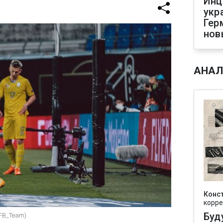
Инц
укр
Гер
нов
АНАЛ
Конс
корре
Буд
DFB_Team)