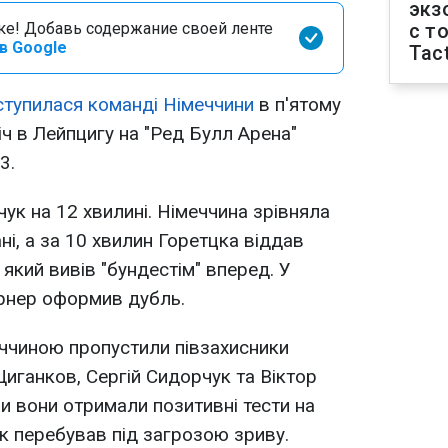
экз
оке! Добавь содержание своей ленте
с т
в Google
Tact
оступилася команді Німеччини
в п'ятому
річ в Лейпцигу на "Ред Булл Арена"
3.
чук на 12 хвилині. Німеччина зрівняла
ні, а за 10 хвилин Горетцка віддав
який вивів "бундестім" вперед. У
ернер оформив дубль.
ччиною пропустили півзахисники
Циганков, Сергій Сидорчук та Віктор
и вони отримали позитивні тести на
к перебував під загрозою зриву.