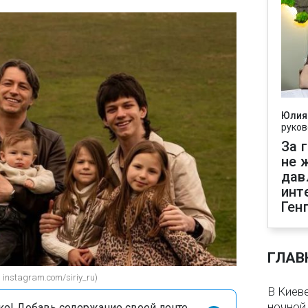
Юлия
руков
За 
не 
дав
инт
Ген
ГЛАВ
instagram.com/siriy_ru)
В Киеве
ночной
оке! Добавь содержание своей ленте