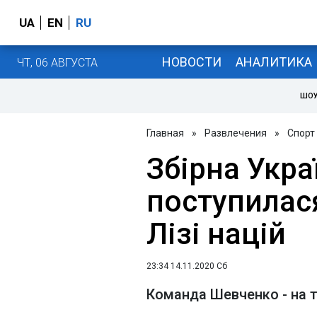
UA
EN
RU
НОВОСТИ
АНАЛИТИКА
ЧТ, 06 АВГУСТА
ШОУ
Главная
»
Развлечения
»
Спорт
Збірна Укра
поступилас
Лізі націй
23:34 14.11.2020 Сб
Команда Шевченко - на т