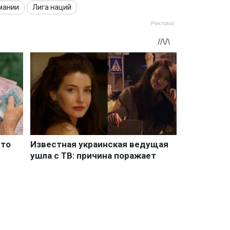
мании
Лига наций