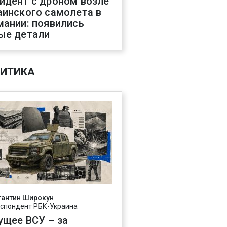
идент с дроном возле
аинского самолета в
мании: появились
ые детали
ИТИКА
тантин Широкун
спондент РБК-Украина
ущее ВСУ – за