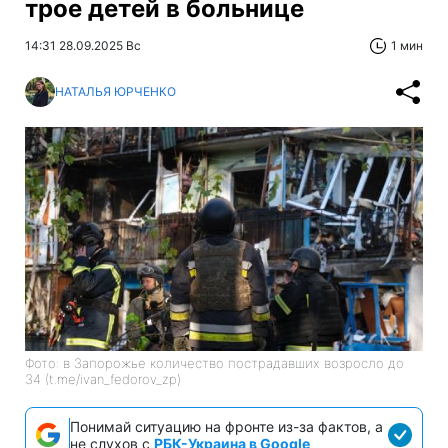
трое детей в больнице
14:31 28.09.2025 Вс
1 мин
НАТАЛЬЯ ЮРЧЕНКО
Фото: в Запорожье количество пострадавших возросло до
34 (t.me/ivan_fedorov_zp)
Понимай ситуацию на фронте из-за фактов, а
не слухов с
РБК-Украина в Google