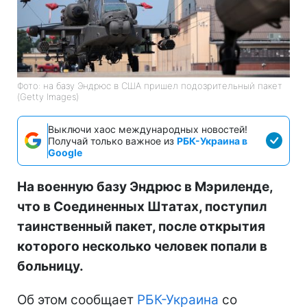
Фото: на базу Эндрюс в США пришел подозрительный пакет
(Getty Images)
Выключи хаос международных новостей!
Получай только важное из
РБК-Украина в
Google
На военную базу Эндрюс в Мэриленде,
что в Соединенных Штатах, поступил
таинственный пакет, после открытия
которого несколько человек попали в
больницу.
Об этом сообщает
РБК-Украина
со