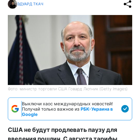
ЭДУАРД ТКАЧ
Фото: министр торговли США Говард Лютник (Getty Images)
Выключи хаос международных новостей!
Получай только важное из
РБК-Украина в
Google
США не будут продлевать паузу для
введения пошлин. С августа тарифы