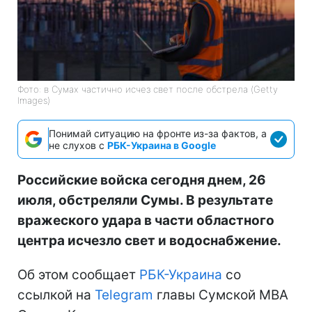
Фото: в Сумах частично исчез свет после обстрела (Getty
Images)
Понимай ситуацию на фронте из-за фактов, а
не слухов с
РБК-Украина в Google
Российские войска сегодня днем, 26
июля, обстреляли Сумы. В результате
вражеского удара в части областного
центра исчезло свет и водоснабжение.
Об этом сообщает
РБК-Украина
со
ссылкой на
Telegram
главы Сумской МВА