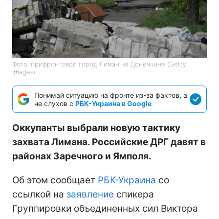
Фото: прифронтовой город Лиман на Донеччине (Getty
Images)
Понимай ситуацию на фронте из-за фактов, а
не слухов с
РБК-Украина в Google
Оккупанты выбрали новую тактику
захвата Лимана. Российские ДРГ давят в
районах Заречного и Ямполя.
Об этом сообщает
РБК-Украина
со
ссылкой на
заявление
спикера
Группировки объединенных сил Виктора