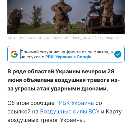
Фото: россияне атакуют Украину "Шахедами" (Getty Images)
Понимай ситуацию на фронте из-за фактов, а
не слухов с
РБК-Украина в Google
В ряде областей Украины вечером 28
июня объявлена воздушная тревога из-
за угрозы атак ударными дронами.
Об этом сообщает
РБК-Украина
со
ссылкой на
Воздушные силы ВСУ
и Карту
воздушных тревог Украины.