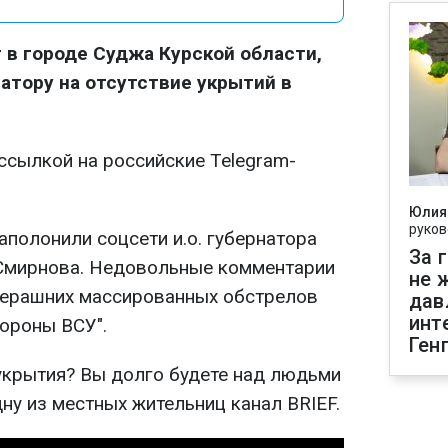
 в городе Суджа Курской области,
натору на отсутствие укрытий в
ссылкой на российские Telegram-
Юлия
руков
полонили соцсети и.о. губернатора
За 
 Смирнова. Недовольные комментарии
не 
черашних массированных обстрелов
дав
инт
тороны ВСУ".
Ген
 укрытия? Вы долго будете над людьми
дну из местных жительниц канал BRIEF.