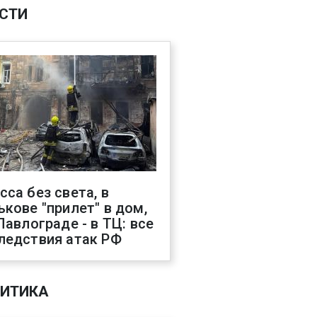
СТИ
сса без света, в
ькове "прилет" в дом,
 Павлограде - в ТЦ: все
ледствия атак РФ
ИТИКА