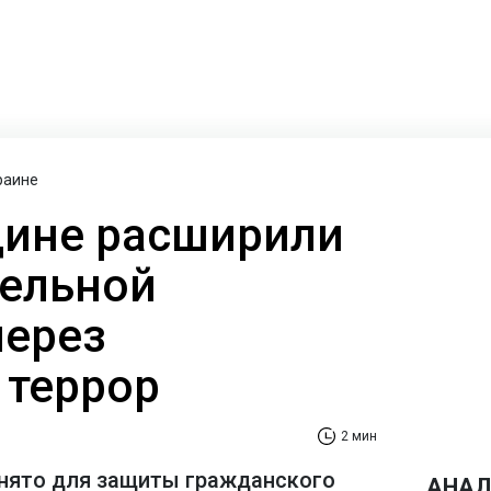
раине
щине расширили
тельной
через
 террор
2 мин
нято для защиты гражданского
АНАЛ