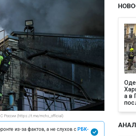
НОВО
Оде
Хар
а в
пос
оссии (https://t.me/mchs_official)
АНАЛ
онте из-за фактов, а не слухов с
РБК-