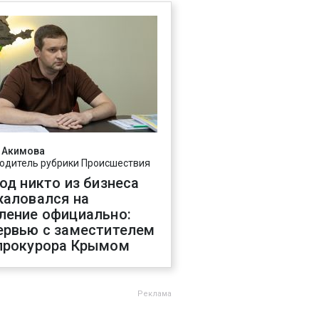
 Акимова
одитель рубрики Происшествия
год никто из бизнеса
жаловался на
ление официально:
ервью с заместителем
прокурора Крымом