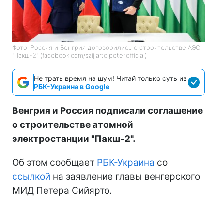
Фото: Россия и Венгрия договорились о строительстве АЭС
"Пакш-2" (facebook.com/szijjarto.peter.official)
Не трать время на шум! Читай только суть из
РБК-Украина в Google
Венгрия и Россия подписали соглашение
о строительстве атомной
электростанции "Пакш-2".
Об этом сообщает
РБК-Украина
со
ссылкой
на заявление главы венгерского
МИД Петера Сийярто.