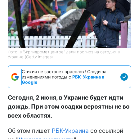
Фото: в "Укргидрометцентре" дали прогноз на сегодня в
Украине (Getty Images)
Стихия не застанет врасплох! Следи за
изменениями погоды с
РБК-Украина в
Google
Сегодня, 2 июня, в Украине будет идти
дождь. При этом осадки вероятны не во
всех областях.
Об этом пишет
РБК-Украина
со ссылкой