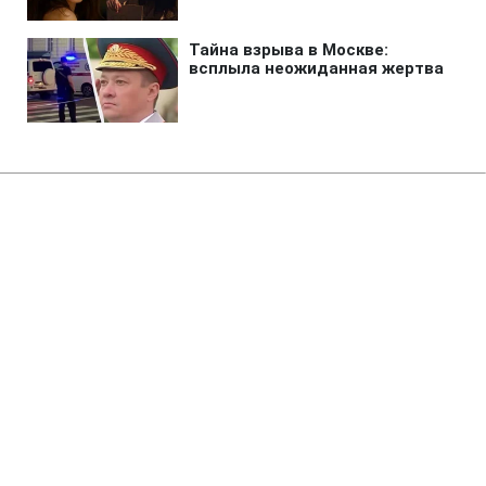
Главная
»
Новости
»
Война в Украине
Россияне массированно
атакуют Украину "Шахедами":
где риск ударов
00:32 24.09.2025 Ср
3 мин
ВАЛЕРИЙ САВИЦКИЙ