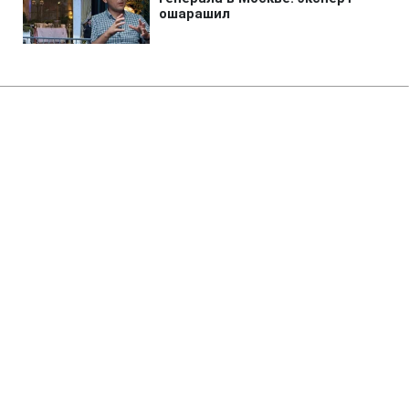
Главная
»
Новости
»
Война в Украине
Россия формирует боевые
подразделения из украинских
пленных, - ISW
09:10 07.08.2026 Пт
2 мин
РФ продолжает нарушать нормы
международного права
ТАТЬЯНА СТЕПАНОВА