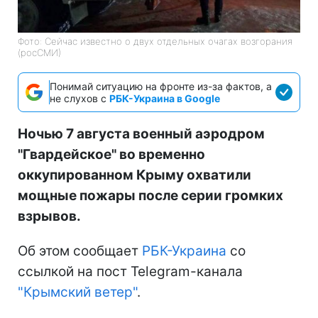
Фото: Сейчас известно о двух отдельных очагах возгорания
(росСМИ)
Понимай ситуацию на фронте из-за фактов, а
не слухов с
РБК-Украина в Google
Ночью 7 августа военный аэродром
"Гвардейское" во временно
оккупированном Крыму охватили
мощные пожары после серии громких
взрывов.
Об этом сообщает
РБК-Украина
со
ссылкой на пост Telegram-канала
"Крымский ветер"
.