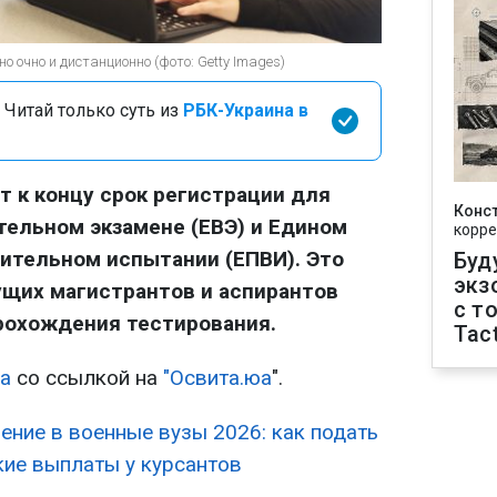
очно и дистанционно (фото: Getty Images)
 Читай только суть из
РБК-Украина в
т к концу срок регистрации для
Конс
тельном экзамене (ЕВЭ) и Едином
корре
ительном испытании (ЕПВИ). Это
Буд
экз
ущих магистрантов и аспирантов
с т
рохождения тестирования.
Tact
на
со ссылкой на
"Освита.юа
".
ение в военные вузы 2026: как подать
кие выплаты у курсантов