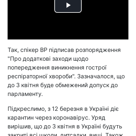
Play
Video
Так, спікер ВР підписав розпорядження
"Про додаткові заходи щодо
попередження виникнення гострої
респіраторної хвороби". Зазначалося, що
до 3 квітня буде обмежений допуск до
парламенту.
Підкреслимо, з 12 березня в Україні діє
карантин через коронавірус. Уряд
вирішив, що до 3 квітня в Україні будуть
закриті всі школи, дитсадки, виші. Також