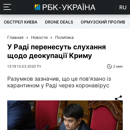
RU
ОБСТРЕЛ КИЕВА
DRONE DEALS
ОРМУЗСКИЙ ПРОЛИВ
Главная
»
Новости
»
Политика
У Раді перенесуть слухання
щодо деокупації Криму
13:19 13.03.2020 Пт
2 мин
Разумков зазначив, що це пов'язано із
карантином у Раді через коронавірус