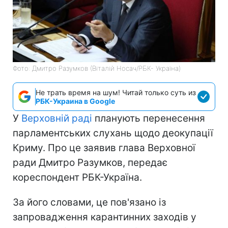
Фото: Дмитро Разумков (Віталій Носач/РБК- Україна)
Не трать время на шум! Читай только суть из
РБК-Украина в Google
У
Верховній раді
планують перенесення
парламентських слухань щодо деокупації
Криму. Про це заявив глава Верховної
ради Дмитро Разумков, передає
кореспондент РБК-Україна.
За його словами, це пов'язано із
запровадження карантинних заходів у