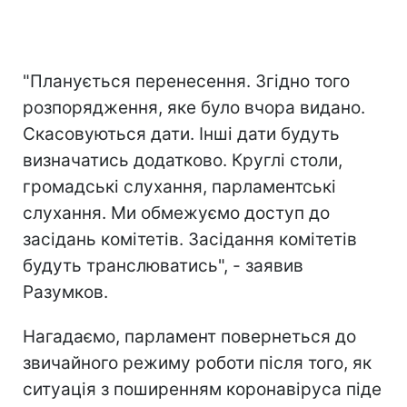
"Планується перенесення. Згідно того
розпорядження, яке було вчора видано.
Скасовуються дати. Інші дати будуть
визначатись додатково. Круглі столи,
громадські слухання, парламентські
слухання. Ми обмежуємо доступ до
засідань комітетів. Засідання комітетів
будуть транслюватись", - заявив
Разумков.
Нагадаємо, парламент повернеться до
звичайного режиму роботи після того, як
ситуація з поширенням коронавіруса піде