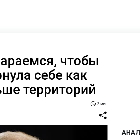
тараемся, чтобы
нула себе как
ше территорий
2 мин
АНАЛ