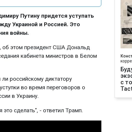
димиру Путину придется уступать
жду Украиной и Россией. Это
ния войны.
, об этом президент США Дональд
седания кабинета министров в Белом
Конс
корре
Буд
экз
я ли российскому диктатору
с т
уступки во время переговоров о
Tact
сии в Украину.
я это сделать", - ответил Трамп.