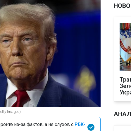
НОВО
Тра
Зел
Укр
tty Images)
АНАЛ
онте из-за фактов, а не слухов с
РБК-