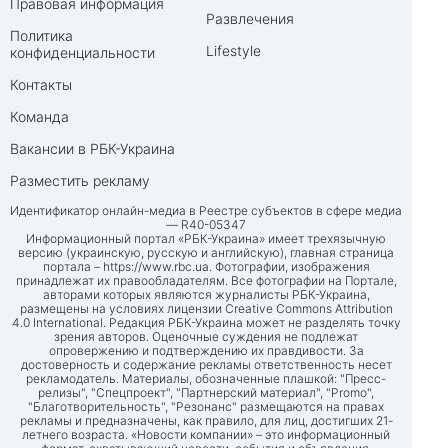
Правовая информация
Развлечения
Политика
Lifestyle
конфиденциальности
Контакты
Команда
Вакансии в РБК-Украина
Разместить рекламу
Идентификатор онлайн-медиа в Реестре субъектов в сфере медиа
— R40-05347
Информационный портал «РБК-Украина» имеет трехязычную
версию (украинскую, русскую и английскую), главная страница
портала –
https://www.rbc.ua
. Фотографии, изображения
принадлежат их правообладателям. Все фотографии на Портале,
авторами которых являются журналисты РБК-Украина,
размещены на условиях лицензии Creative Commons Attribution
4.0 International. Редакция РБК-Украина может не разделять точку
зрения авторов. Оценочные суждения не подлежат
опровержению и подтверждению их правдивости. За
достоверность и содержание рекламы ответственность несет
рекламодатель. Материалы, обозначенные плашкой: "Пресс-
релизы", "Спецпроект", "Партнерский материал", "Promo",
"Благотворительность", "Резонанс" размещаются на правах
рекламы и предназначены, как правило, для лиц, достигших 21-
летнего возраста. «Новости компании» – это информационный