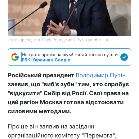
Фото: президент Росії Володимир Путін (kremlin.ru)
Не трать время на шум! Читай только суть из
РБК-Украина в Google
Російський президент
Володимир Путін
заявив, що "виб'є зуби" тим, хто спробує
"відкусити" Сибір від Росії. Свої права на
цей регіон Москва готова відстоювати
силовими методами.
Про це він заявив на засіданні
організаційного комітету "Перемога",