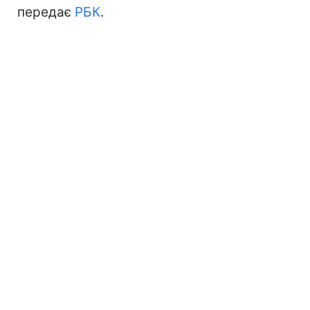
передає
РБК
.