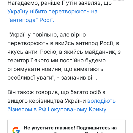
Нагадаємо, раніше Путін заявляв, що
Україну нібито перетворюють на
"антипода" Росії.
"Україну повільно, але вірно
перетворюють в якийсь антипод Росії, в
якусь анти-Росію, в якийсь майданчик, з
території якого ми постійно будемо
отримувати новини, що вимагають
особливої уваги", - зазначив він.
Він також говорив, що багато осіб з
вищого керівництва України
володіють
бізнесом в РФ і окупованому Криму.
Не упустите главное! Подпишитесь на