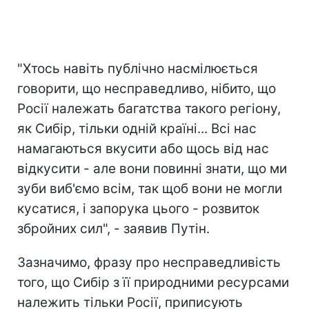
"Хтось навіть публічно насмілюється
говорити, що несправедливо, нібито, що
Росії належать багатства такого регіону,
як Сибір, тільки одній країні... Всі нас
намагаються вкусити або щось від нас
відкусити - але вони повинні знати, що ми
зуби виб'ємо всім, так щоб вони не могли
кусатися, і запорука цього - розвиток
збройних сил", - заявив Путін.
Зазначимо, фразу про несправедливість
того, що Сибір з її природними ресурсами
належить тільки Росії, приписують