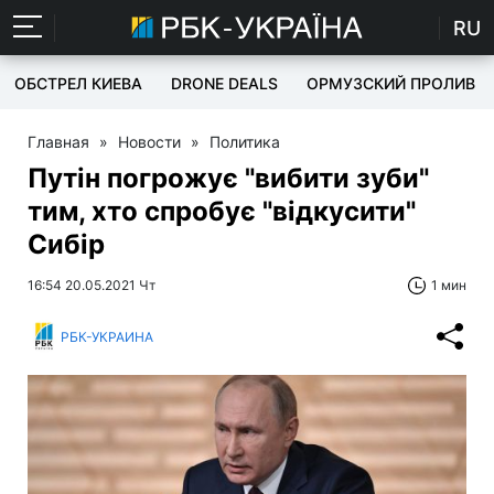
RU
ОБСТРЕЛ КИЕВА
DRONE DEALS
ОРМУЗСКИЙ ПРОЛИВ
Главная
»
Новости
»
Политика
Путін погрожує "вибити зуби"
тим, хто спробує "відкусити"
Сибір
16:54 20.05.2021 Чт
1 мин
РБК-УКРАИНА