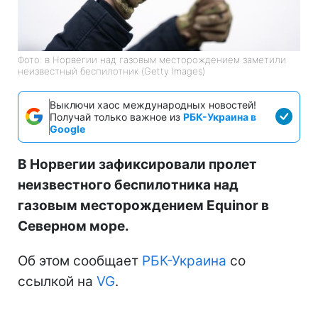
Фото: в Норвегии над газовым месторождением заметили
неизвестный беспилотник (Getty Images)
Выключи хаос международных новостей!
Получай только важное из
РБК-Украина в
Google
В Норвегии зафиксировали пролет
неизвестного беспилотника над
газовым месторождением Equinor в
Северном море.
Об этом сообщает
РБК-Украина
со
ссылкой на
VG
.