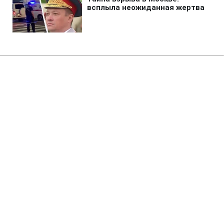
Главная
»
Новости
»
Политика
В Верховной Раде предложили
выдвинуть Трампа на
Нобелевскую премию мира
09:39 30.09.2025 Вт
3 мин
АЛЕКСАНДР БЕЛОУС