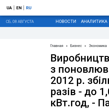
UA
EN
RU
НОВОСТИ
АНАЛИТИКА
СБ, 08 АВГУСТА
Главная
»
Бизнес
»
Экономика
Виробництв
з поновлюв
2012 р. збі
разів - до 
кВт.год, - 