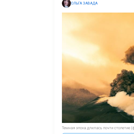
ОЛЬГА ЗАВАДА
Темная эпоха длилась почти столетие (ф