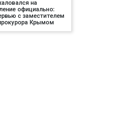
жаловался на
ление официально:
ервью с заместителем
прокурора Крымом