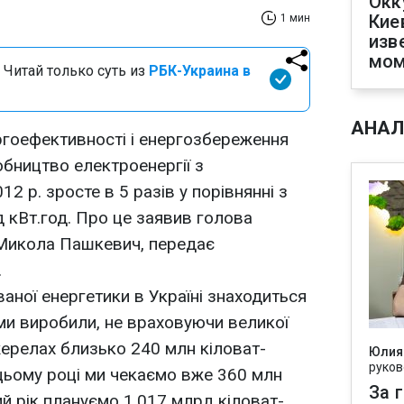
Окк
Кие
1 мин
изв
мом
 Читай только суть из
РБК-Украина в
АНАЛ
ргоефективності і енергозбереження
обництво електроенергії з
 р. зросте в 5 разів у порівнянні з
д кВт.год. Про це заявив голова
Микола Пашкевич, передає
.
аної енергетики в Україні знаходиться
 ми виробили, не враховуючи великої
жерелах близько 240 млн кіловат-
Юлия
руков
 цьому році ми чекаємо вже 360 млн
За 
ний рік плануємо 1,017 млрд кіловат-