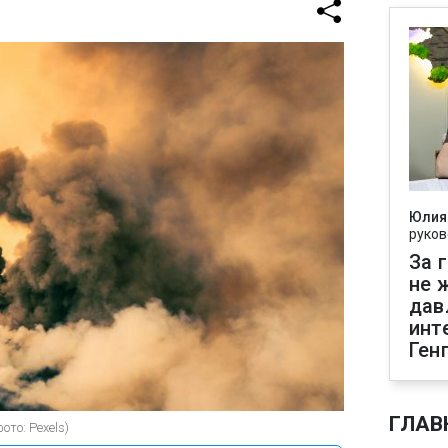
Юлия
руков
За 
не 
дав
инт
Ген
ГЛАВ
ото: Pexels)