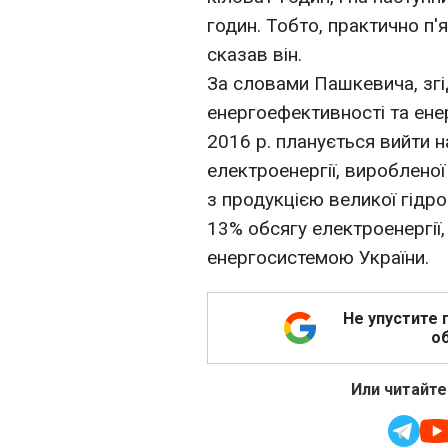
годин. Тобто, практично п'
сказав він.
За словами Пашкевича, зг
енергоефективності та ене
2016 р. планується вийти н
електроенергії, вироблено
з продукцією великої гідр
13% обсягу електроенергії
енергосистемою України.
Не упустите 
об
Или читайте