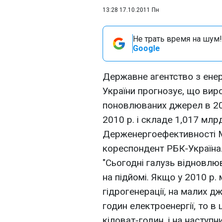
13:28 17.10.2011 Пн
Не трать время на шум!
Google
Державне агентство з ене
України прогнозує, що вир
поновлюваних джерел в 2012
2010 р. і складе 1,017 млр
Держенергоефективності 
кореспондент РБК-Україна
"Сьогодні галузь відновлюв
на підйомі. Якщо у 2010 р.
гідрогенерації, на малих д
годин електроенергії, то в
кіловат-годин, і на наступ