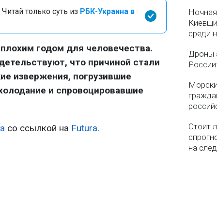
 Читай только суть из
РБК-Украина в
Ночная
Киевщин
среди 
 плохим годом для человечества.
Дроны 
детельствуют, что причиной стали
России
ие извержения, погрузившие
Морски
охолодание и спровоцировавшие
гражда
россий
Стоит л
а
со ссылкой на
Futura
.
спрогно
на сле