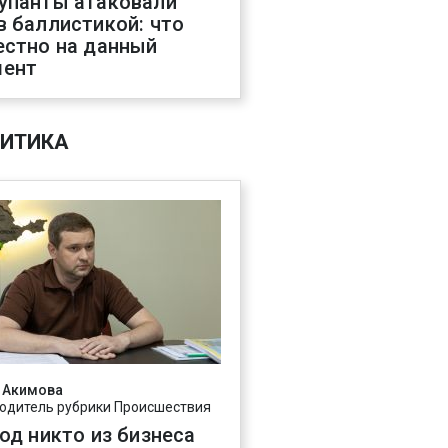
упанты атаковали
в баллистикой: что
естно на данный
ент
ИТИКА
 Акимова
одитель рубрики Происшествия
год никто из бизнеса