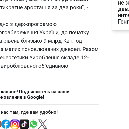
не 
ятикратне зростання за два роки", -
дав
инт
Ген
ідно з держпрограмою
ргозбереження України, до початку
а рівень близько 9 млрд Квт.год
ї з малих поновлюваних джерел. Разом
оенергетики вироблення складе 12-
, вироблюваної об'єднаною
главное! Подпишитесь на наши
новления в Google!
 нас там, где вам удобно!