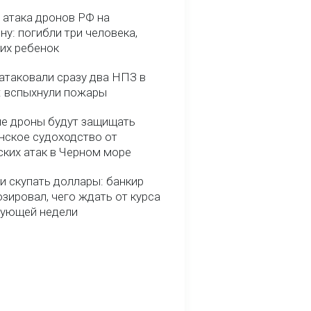
 атака дронов РФ на
у: погибли три человека,
них ребенок
атаковали сразу два НПЗ в
: вспыхнули пожары
е дроны будут защищать
нское судоходство от
ских атак в Черном море
и скупать доллары: банкир
зировал, чего ждать от курса
дующей недели