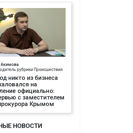
 Акимова
одитель рубрики Происшествия
год никто из бизнеса
жаловался на
ление официально:
ервью с заместителем
прокурора Крымом
НЫЕ НОВОСТИ