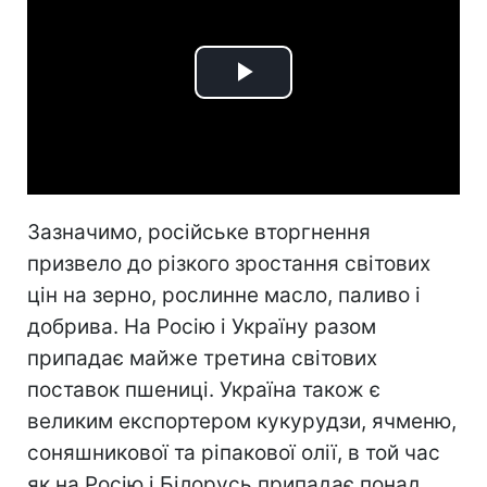
Play
Video
Зазначимо, російське вторгнення
призвело до різкого зростання світових
цін на зерно, рослинне масло, паливо і
добрива. На Росію і Україну разом
припадає майже третина світових
поставок пшениці. Україна також є
великим експортером кукурудзи, ячменю,
соняшникової та ріпакової олії, в той час
як на Росію і Білорусь припадає понад