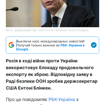
Фото: держсекретар США Ентоні Блінкен (GettyImages)
Выключи хаос международных новостей!
Получай только важное из
РБК-Украина в
Google
Росія в ході війни проти України
використовує блокаду продовольчого
експорту як зброю. Відповідну заяву в
Раді безпеки ООН зробив держсекретар
США Ентоні Блінкен.
Про це повідомляє
РБК-Україна
з