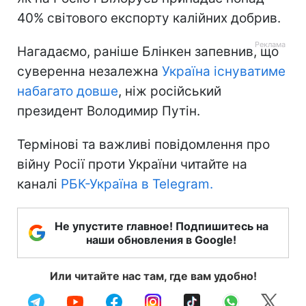
40% світового експорту калійних добрив.
Нагадаємо, раніше Блінкен запевнив, що
суверенна незалежна
Україна існуватиме
набагато довше
, ніж російський
президент Володимир Путін.
Термінові та важливі повідомлення про
війну Росії проти України читайте на
каналі
РБК-Україна в Telegram.
Не упустите главное! Подпишитесь на
наши обновления в Google!
Или читайте нас там, где вам удобно!