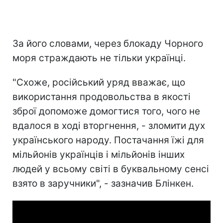
За його словами, через блокаду Чорного
моря страждають не тільки українці.
"Схоже, російський уряд вважає, що
використання продовольства в якості
зброї допоможе домогтися того, чого не
вдалося в ході вторгнення, - зломити дух
українського народу. Постачання їжі для
мільйонів українців і мільйонів інших
людей у всьому світі в буквальному сенсі
взято в заручники", - зазначив Блінкен.