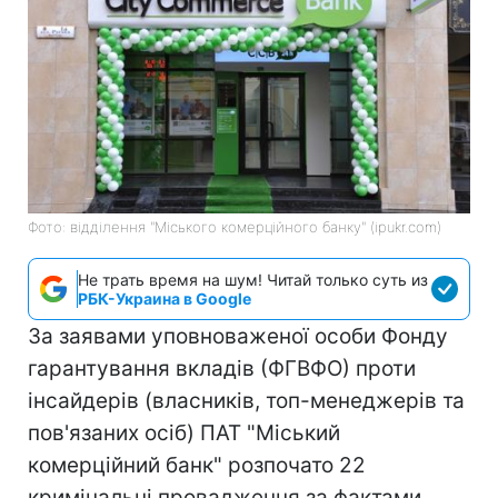
Фото: відділення "Міського комерційного банку" (ipukr.com)
Не трать время на шум! Читай только суть из
РБК-Украина в Google
За заявами уповноваженої особи Фонду
гарантування вкладів (ФГВФО) проти
інсайдерів (власників, топ-менеджерів та
пов'язаних осіб) ПАТ "Міський
комерційний банк" розпочато 22
кримінальні провадження за фактами