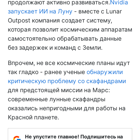
продолжают активно развиваться.
Nvidia
запускает ИИ на Луну
- вместе с Lunar
Outpost компания создает систему,
которая позволит космическим аппаратам
самостоятельно обрабатывать данные
без задержек и команд с Земли.
Впрочем, не все космические планы идут
так гладко - ранее ученые
обнаружили
критическую проблему со скафандрами
для предстоящей миссии на Марс:
современные лунные скафандры
оказались непригодными для работы на
Красной планете.
Не упустите главное! Подпишитесь на