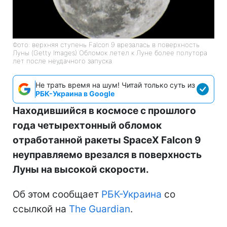
Фото: верхняя ступень Falcon 9 врезалась в поверхность
Луны (Getty Images) Обломок летел к Луне более полутора
лет после неудачного запуска
Не трать время на шум! Читай только суть из
РБК-Украина в Google
Находившийся в космосе с прошлого
года четырехтонный обломок
отработанной ракеты SpaceX Falcon 9
неуправляемо врезался в поверхность
Луны на высокой скорости.
Об этом сообщает
РБК-Украина
со
ссылкой на
The Guardian
.