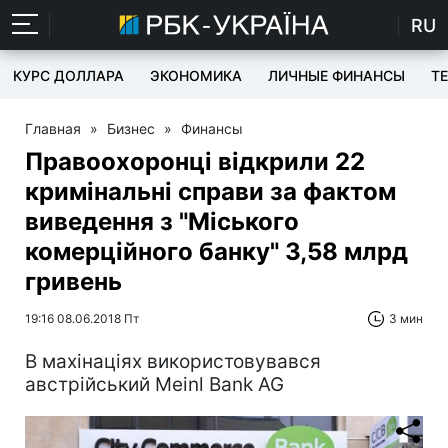
RU
КУРС ДОЛЛАРА
ЭКОНОМИКА
ЛИЧНЫЕ ФИНАНСЫ
T
Главная
»
Бизнес
»
Финансы
Правоохоронці відкрили 22
кримінальні справи за фактом
виведення з "Міського
комерційного банку" 3,58 млрд
гривень
19:16 08.06.2018 Пт
3 мин
В махінаціях використовувався
австрійський Meinl Bank AG