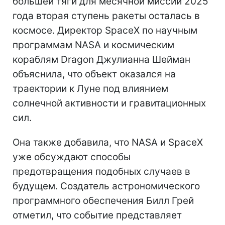
большей тяги для месячной миссии 2025
года вторая ступень ракеты осталась в
космосе. Директор SpaceX по научным
программам NASA и космическим
кораблям Dragon Джулианна Шейман
объяснила, что объект оказался на
траектории к Луне под влиянием
солнечной активности и гравитационных
сил.
Она также добавила, что NASA и SpaceX
уже обсуждают способы
предотвращения подобных случаев в
будущем. Создатель астрономического
программного обеспечения Билл Грей
отметил, что событие представляет